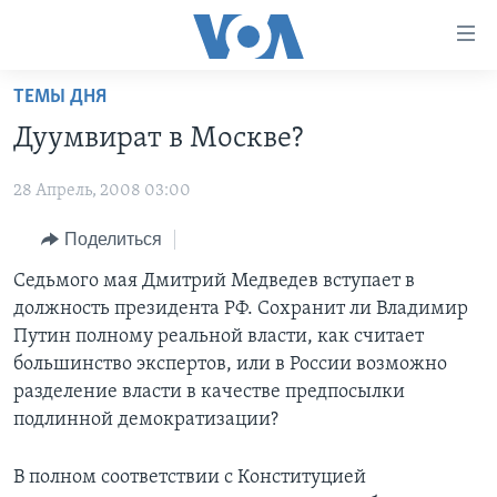
Линки
доступности
Перейти
ТЕМЫ ДНЯ
на
ГЛАВНОЕ
Дуумвират в Москве?
основной
ПРОГРАММЫ
контент
28 Апрель, 2008 03:00
ПРОЕКТЫ
Перейти
АМЕРИКА
к
ЭКСПЕРТИЗА
Поделиться
НОВОСТИ ЗА МИНУТУ
УЧИМ АНГЛИЙСКИЙ
основной
ИНТЕРВЬЮ
ИТОГИ
НАША АМЕРИКАНСКАЯ ИСТОРИЯ
Седьмого мая Дмитрий Медведев вступает в
навигации
должность президента РФ. Сохранит ли Владимир
Перейти
ФАКТЫ ПРОТИВ ФЕЙКОВ
ПОЧЕМУ ЭТО ВАЖНО?
А КАК В АМЕРИКЕ?
Путин полному реальной власти, как считает
в
ЗА СВОБОДУ ПРЕССЫ
ДИСКУССИЯ VOA
АРТЕФАКТЫ
большинство экспертов, или в России возможно
поиск
разделение власти в качестве предпосылки
УЧИМ АНГЛИЙСКИЙ
ДЕТАЛИ
АМЕРИКАНСКИЕ ГОРОДКИ
подлинной демократизации?
ВИДЕО
НЬЮ-ЙОРК NEW YORK
ТЕСТЫ
В полном соответствии с Конституцией
ПОДПИСКА НА НОВОСТИ
АМЕРИКА. БОЛЬШОЕ ПУТЕШЕСТВИЕ