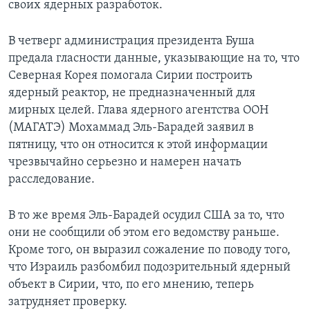
своих ядерных разработок.
Learning English
В четверг администрация президента Буша
предала гласности данные, указывающие на то, что
СОЦИАЛЬНЫЕ СЕТИ
Северная Корея помогала Сирии построить
ядерный реактор, не предназначенный для
мирных целей. Глава ядерного агентства ООН
Языки
(МАГАТЭ) Мохаммад Эль-Барадей заявил в
пятницу, что он относится к этой информации
чрезвычайно серьезно и намерен начать
расследование.
В то же время Эль-Барадей осудил США за то, что
они не сообщили об этом его ведомству раньше.
Кроме того, он выразил сожаление по поводу того,
что Израиль разбомбил подозрительный ядерный
объект в Сирии, что, по его мнению, теперь
затрудняет проверку.