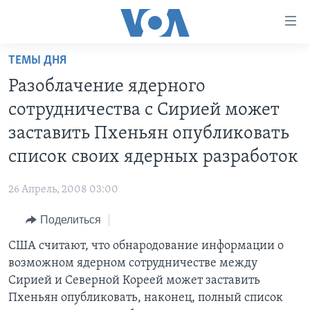
Линки
доступности
Перейти
ТЕМЫ ДНЯ
на
ГЛАВНОЕ
Разоблачение ядерного
основной
ПРОГРАММЫ
контент
сотрудничества с Сирией может
ПРОЕКТЫ
Перейти
АМЕРИКА
заставить Пхеньян опубликовать
к
ЭКСПЕРТИЗА
НОВОСТИ ЗА МИНУТУ
УЧИМ АНГЛИЙСКИЙ
список своих ядерных разработок
основной
ИНТЕРВЬЮ
ИТОГИ
НАША АМЕРИКАНСКАЯ ИСТОРИЯ
навигации
26 Апрель, 2008 03:00
Перейти
ФАКТЫ ПРОТИВ ФЕЙКОВ
ПОЧЕМУ ЭТО ВАЖНО?
А КАК В АМЕРИКЕ?
в
Поделиться
ЗА СВОБОДУ ПРЕССЫ
ДИСКУССИЯ VOA
АРТЕФАКТЫ
поиск
США считают, что обнародование информации о
УЧИМ АНГЛИЙСКИЙ
ДЕТАЛИ
АМЕРИКАНСКИЕ ГОРОДКИ
возможном ядерном сотрудничестве между
ВИДЕО
НЬЮ-ЙОРК NEW YORK
ТЕСТЫ
Сирией и Северной Кореей может заставить
Пхеньян опубликовать, наконец, полный список
ПОДПИСКА НА НОВОСТИ
АМЕРИКА. БОЛЬШОЕ ПУТЕШЕСТВИЕ