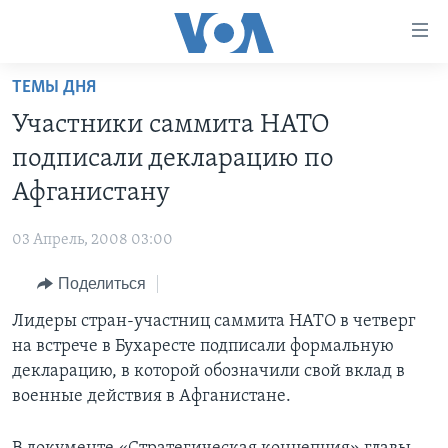
Линки
доступности
Перейти
ТЕМЫ ДНЯ
на
ГЛАВНОЕ
Участники саммита НАТО
основной
ПРОГРАММЫ
контент
подписали декларацию по
ПРОЕКТЫ
Перейти
АМЕРИКА
Афганистану
к
ЭКСПЕРТИЗА
НОВОСТИ ЗА МИНУТУ
УЧИМ АНГЛИЙСКИЙ
основной
03 Апрель, 2008 03:00
ИНТЕРВЬЮ
ИТОГИ
НАША АМЕРИКАНСКАЯ ИСТОРИЯ
навигации
Перейти
Поделиться
ФАКТЫ ПРОТИВ ФЕЙКОВ
ПОЧЕМУ ЭТО ВАЖНО?
А КАК В АМЕРИКЕ?
в
Лидеры стран-участниц саммита НАТО в четверг
ЗА СВОБОДУ ПРЕССЫ
ДИСКУССИЯ VOA
АРТЕФАКТЫ
поиск
на встрече в Бухаресте подписали формальную
УЧИМ АНГЛИЙСКИЙ
ДЕТАЛИ
АМЕРИКАНСКИЕ ГОРОДКИ
декларацию, в которой обозначили свой вклад в
ВИДЕО
военные действия в Афганистане.
НЬЮ-ЙОРК NEW YORK
ТЕСТЫ
ПОДПИСКА НА НОВОСТИ
АМЕРИКА. БОЛЬШОЕ ПУТЕШЕСТВИЕ