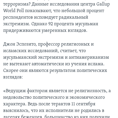
терроризма? Данные исследования центра Gallup
Learning English
World Poll показывают, что небольшой процент
респондентов исповедует радикальный
СОЦИАЛЬНЫЕ СЕТИ
экстремизм. Однако 92 процента мусульман
придерживаются умеренных взглядов.
Джон Эспозито, профессор религиозных и
Языки
исламских исследований, считает, что
мусульманский экстремизм и антиамериканизм
не вытекают автоматически из учения ислама.
Скорее они являются результатом политических
взглядов:
«Ведущим фактором является не религиозность, а
недовольство политического и экономического
характера. Ведь после терактов 11 сентября
выяснилось, что их исполнители не родились в
лагерях беженцев, большинство из них получили