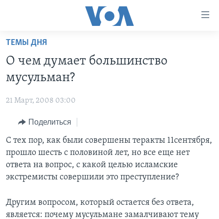
Линки
доступности
Перейти
ТЕМЫ ДНЯ
на
ГЛАВНОЕ
О чем думает большинство
основной
ПРОГРАММЫ
контент
мусульман?
ПРОЕКТЫ
Перейти
АМЕРИКА
к
21 Март, 2008 03:00
ЭКСПЕРТИЗА
НОВОСТИ ЗА МИНУТУ
УЧИМ АНГЛИЙСКИЙ
основной
Поделиться
ИНТЕРВЬЮ
ИТОГИ
НАША АМЕРИКАНСКАЯ ИСТОРИЯ
навигации
Перейти
ФАКТЫ ПРОТИВ ФЕЙКОВ
С тех пор, как были совершены теракты 11сентября,
ПОЧЕМУ ЭТО ВАЖНО?
А КАК В АМЕРИКЕ?
в
прошло шесть с половиной лет, но все еще нет
ЗА СВОБОДУ ПРЕССЫ
ДИСКУССИЯ VOA
АРТЕФАКТЫ
поиск
ответа на вопрос, с какой целью исламские
УЧИМ АНГЛИЙСКИЙ
ДЕТАЛИ
АМЕРИКАНСКИЕ ГОРОДКИ
экстремисты совершили это преступление?
ВИДЕО
НЬЮ-ЙОРК NEW YORK
ТЕСТЫ
Другим вопросом, который остается без ответа,
ПОДПИСКА НА НОВОСТИ
АМЕРИКА. БОЛЬШОЕ ПУТЕШЕСТВИЕ
является: почему мусульмане замалчивают тему