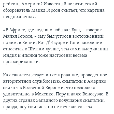
рейтинг Америки? Известный политический
Learning English
обозреватель Майкл Герсон считает, что картина
неоднозначная.
СОЦИАЛЬНЫЕ СЕТИ
«В Африке, где недавно побывал Буш, – говорит
Майкл Герсон, – ему был устроен восторженный
прием; в Кении, Кот Д’Ивуаре и Гане население
Языки
относится к Штатам лучше, чем сами американцы.
Индия и Япония тоже настроены весьма
проамерикански.
Как свидетельствует анкетирование, проведенное
авторитетной службой Пью, симпатии к Америке
сильны в Восточной Европе и, что несколько
удивительно, в Мексике, Перу и даже Венесуэле. В
других странах Западного полушария симпатии,
правда, поубавились, но не исчезли совсем.