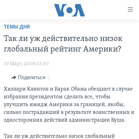
Линки
доступности
Перейти
ТЕМЫ ДНЯ
на
ГЛАВНОЕ
Так ли уж действительно низок
основной
ПРОГРАММЫ
контент
глобальный рейтинг Америки?
ПРОЕКТЫ
Перейти
АМЕРИКА
к
07 Март, 2008 03:00
ЭКСПЕРТИЗА
НОВОСТИ ЗА МИНУТУ
УЧИМ АНГЛИЙСКИЙ
основной
Поделиться
ИНТЕРВЬЮ
ИТОГИ
НАША АМЕРИКАНСКАЯ ИСТОРИЯ
навигации
Перейти
ФАКТЫ ПРОТИВ ФЕЙКОВ
Хиллари Клинтон и Барак Обама обещают в случае
ПОЧЕМУ ЭТО ВАЖНО?
А КАК В АМЕРИКЕ?
в
избрания президентом сделать все, чтобы
ЗА СВОБОДУ ПРЕССЫ
ДИСКУССИЯ VOA
АРТЕФАКТЫ
поиск
улучшить имидж Америки за границей, якобы,
УЧИМ АНГЛИЙСКИЙ
ДЕТАЛИ
АМЕРИКАНСКИЕ ГОРОДКИ
сильно пострадавший в результате воинственных и
односторонних действий администрации Буша.
ВИДЕО
НЬЮ-ЙОРК NEW YORK
ТЕСТЫ
ПОДПИСКА НА НОВОСТИ
АМЕРИКА. БОЛЬШОЕ ПУТЕШЕСТВИЕ
Так ли уж действительно низок глобальный