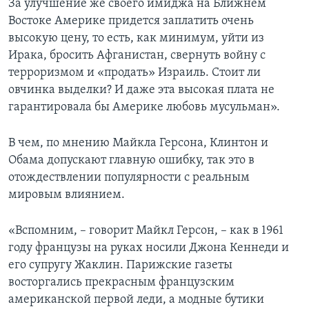
За улучшение же своего имиджа на Ближнем
Востоке Америке придется заплатить очень
высокую цену, то есть, как минимум, уйти из
Ирака, бросить Афганистан, свернуть войну с
терроризмом и «продать» Израиль. Стоит ли
овчинка выделки? И даже эта высокая плата не
гарантировала бы Америке любовь мусульман».
В чем, по мнению Майкла Герсона, Клинтон и
Обама допускают главную ошибку, так это в
отождествлении популярности с реальным
мировым влиянием.
«Вспомним, – говорит Майкл Герсон, – как в 1961
году французы на руках носили Джона Кеннеди и
его супругу Жаклин. Парижские газеты
восторгались прекрасным французским
американской первой леди, а модные бутики