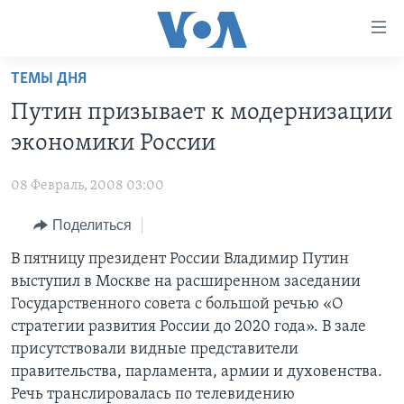
Линки
доступности
Перейти
ТЕМЫ ДНЯ
на
ГЛАВНОЕ
Путин призывает к модернизации
основной
ПРОГРАММЫ
контент
экономики России
ПРОЕКТЫ
Перейти
АМЕРИКА
к
08 Февраль, 2008 03:00
ЭКСПЕРТИЗА
НОВОСТИ ЗА МИНУТУ
УЧИМ АНГЛИЙСКИЙ
основной
Поделиться
ИНТЕРВЬЮ
ИТОГИ
НАША АМЕРИКАНСКАЯ ИСТОРИЯ
навигации
Перейти
ФАКТЫ ПРОТИВ ФЕЙКОВ
В пятницу президент России Владимир Путин
ПОЧЕМУ ЭТО ВАЖНО?
А КАК В АМЕРИКЕ?
в
выступил в Москве на расширенном заседании
ЗА СВОБОДУ ПРЕССЫ
ДИСКУССИЯ VOA
АРТЕФАКТЫ
поиск
Государственного совета с большой речью «О
УЧИМ АНГЛИЙСКИЙ
ДЕТАЛИ
АМЕРИКАНСКИЕ ГОРОДКИ
стратегии развития России до 2020 года». В зале
присутствовали видные представители
ВИДЕО
НЬЮ-ЙОРК NEW YORK
ТЕСТЫ
правительства, парламента, армии и духовенства.
ПОДПИСКА НА НОВОСТИ
АМЕРИКА. БОЛЬШОЕ ПУТЕШЕСТВИЕ
Речь транслировалась по телевидению