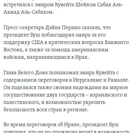
встретился с эмиром Кувейта Шейхом Сабах Аль-
Learning English
Ахмад Аль-Сабахом.
СОЦИАЛЬНЫЕ СЕТИ
Пресс-секретарь Дэйна Перино сказала, что
президент Буш поблагодарил эмира за его
поддержку США в критических вопросах Ближнего
Востока, а также за помощь американским
Языки
войскам, направляющимся в Ирак.
Глава Белого Дома познакомил эмира Кувейта с
содержанием переговоров в Иерусалиме и Рамалле.
Он поделился также своими надеждами на мирное
сосуществование двух государств – израильского и
палестинского, и возможностью укрепить
безопасность всех стран в регионе.
Во время переговоров об Иране, президент Буш
повторил, что он по-прежнему верит в возможность