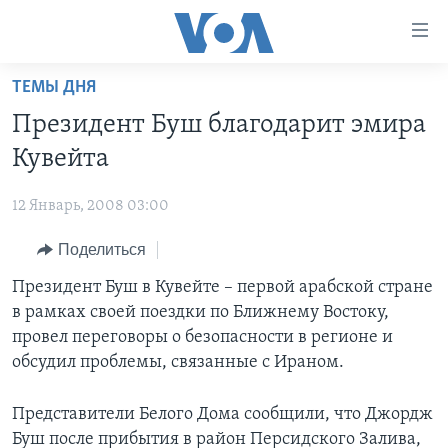
Линки
доступности
Перейти
ТЕМЫ ДНЯ
на
ГЛАВНОЕ
Президент Буш благодарит эмира
основной
ПРОГРАММЫ
контент
Кувейта
ПРОЕКТЫ
Перейти
АМЕРИКА
к
12 Январь, 2008 03:00
ЭКСПЕРТИЗА
НОВОСТИ ЗА МИНУТУ
УЧИМ АНГЛИЙСКИЙ
основной
Поделиться
ИНТЕРВЬЮ
ИТОГИ
НАША АМЕРИКАНСКАЯ ИСТОРИЯ
навигации
Перейти
ФАКТЫ ПРОТИВ ФЕЙКОВ
Президент Буш в Кувейте – первой арабской стране
ПОЧЕМУ ЭТО ВАЖНО?
А КАК В АМЕРИКЕ?
в
в рамках своей поездки по Ближнему Востоку,
ЗА СВОБОДУ ПРЕССЫ
ДИСКУССИЯ VOA
АРТЕФАКТЫ
поиск
провел переговоры о безопасности в регионе и
УЧИМ АНГЛИЙСКИЙ
ДЕТАЛИ
АМЕРИКАНСКИЕ ГОРОДКИ
обсудил проблемы, связанные с Ираном.
ВИДЕО
НЬЮ-ЙОРК NEW YORK
ТЕСТЫ
Представители Белого Дома сообщили, что Джордж
ПОДПИСКА НА НОВОСТИ
АМЕРИКА. БОЛЬШОЕ ПУТЕШЕСТВИЕ
Буш после прибытия в район Персидского Залива,