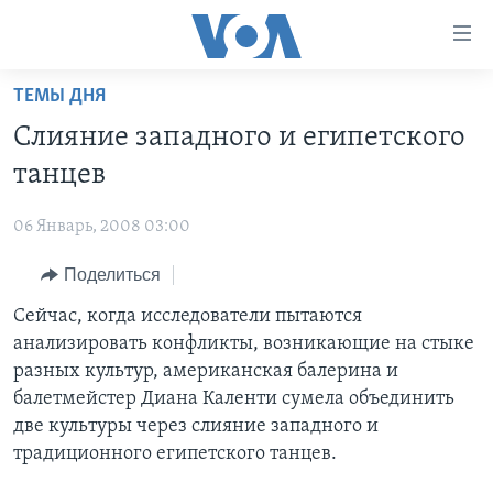
Линки
доступности
Перейти
ТЕМЫ ДНЯ
на
ГЛАВНОЕ
Слияние западного и египетского
основной
ПРОГРАММЫ
контент
танцев
ПРОЕКТЫ
Перейти
АМЕРИКА
к
06 Январь, 2008 03:00
ЭКСПЕРТИЗА
НОВОСТИ ЗА МИНУТУ
УЧИМ АНГЛИЙСКИЙ
основной
Поделиться
ИНТЕРВЬЮ
ИТОГИ
НАША АМЕРИКАНСКАЯ ИСТОРИЯ
навигации
Перейти
ФАКТЫ ПРОТИВ ФЕЙКОВ
Сейчас, когда исследователи пытаются
ПОЧЕМУ ЭТО ВАЖНО?
А КАК В АМЕРИКЕ?
в
анализировать конфликты, возникающие на стыке
ЗА СВОБОДУ ПРЕССЫ
ДИСКУССИЯ VOA
АРТЕФАКТЫ
поиск
разных культур, американская балерина и
УЧИМ АНГЛИЙСКИЙ
ДЕТАЛИ
АМЕРИКАНСКИЕ ГОРОДКИ
балетмейстер Диана Каленти сумела объединить
две культуры через слияние западного и
ВИДЕО
НЬЮ-ЙОРК NEW YORK
ТЕСТЫ
традиционного египетского танцев.
ПОДПИСКА НА НОВОСТИ
АМЕРИКА. БОЛЬШОЕ ПУТЕШЕСТВИЕ