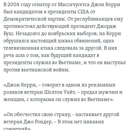
В 2004 году сенатор от Массачусетса Джон Керри
Learning English
был кандидатом в президенты США от
Демократической партии. От республиканцев ему
СОЦИАЛЬНЫЕ СЕТИ
противостоял действующий президент Джордж
Буш. Незадолго до ноябрьских выборов, на Керри
обрушился настоящий шквал обвинений, одна
телевизионная атака следовала за другой. В них
Языки
речь шла о том, как будущий кандидат в
президенты служил во Вьетнаме, и что он выступал
против вьетнамской войны.
«Джон Керри, – говорит в одном из рекламных
роликов ветеран Шелтон Уайт, – предал мужчин и
женщин, с которыми он служил во Вьетнаме».
«Он обесчестил свою страну, - настаивает другой
ветеран Джо Рондер. – В этом нет никаких
сомнений».