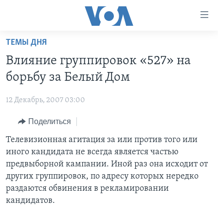
Линки
доступности
Перейти
ТЕМЫ ДНЯ
на
ГЛАВНОЕ
Влияние группировок «527» на
основной
ПРОГРАММЫ
контент
борьбу за Белый Дом
ПРОЕКТЫ
Перейти
АМЕРИКА
к
12 Декабрь, 2007 03:00
ЭКСПЕРТИЗА
НОВОСТИ ЗА МИНУТУ
УЧИМ АНГЛИЙСКИЙ
основной
Поделиться
ИНТЕРВЬЮ
ИТОГИ
НАША АМЕРИКАНСКАЯ ИСТОРИЯ
навигации
Перейти
ФАКТЫ ПРОТИВ ФЕЙКОВ
Телевизионная агитация за или против того или
ПОЧЕМУ ЭТО ВАЖНО?
А КАК В АМЕРИКЕ?
в
иного кандидата не всегда является частью
ЗА СВОБОДУ ПРЕССЫ
ДИСКУССИЯ VOA
АРТЕФАКТЫ
поиск
предвыборной кампании. Иной раз она исходит от
УЧИМ АНГЛИЙСКИЙ
ДЕТАЛИ
АМЕРИКАНСКИЕ ГОРОДКИ
других группировок, по адресу которых нередко
раздаются обвинения в рекламировании
ВИДЕО
НЬЮ-ЙОРК NEW YORK
ТЕСТЫ
кандидатов.
ПОДПИСКА НА НОВОСТИ
АМЕРИКА. БОЛЬШОЕ ПУТЕШЕСТВИЕ