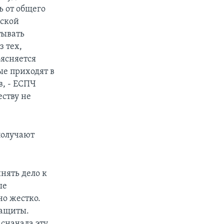
ь от общего
йской
тывать
з тех,
ъясняется
ые приходят в
в, - ЕСПЧ
еству не
получают
инять дело к
ые
о жестко.
защиты.
 сначала эту