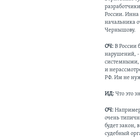
разработчики,
России. Инна
начальника о
Чернышову.
ОЧ:
В России 
нарушений, -
системными, 
и нерассмотр
РФ. Им не ну
ИД:
Что это з
ОЧ:
Например,
очень типична
будет закон, 
судебный орг