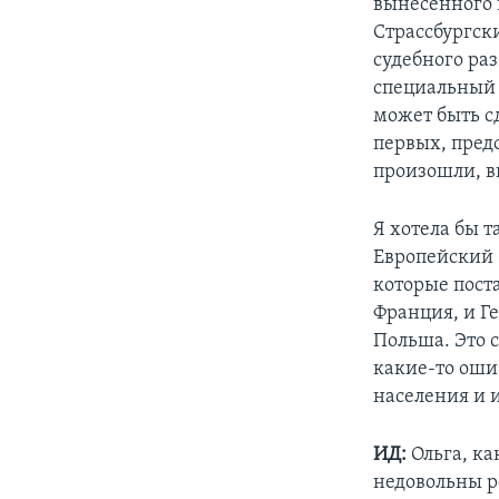
вынесенного в
Страссбургск
судебного ра
специальный 
может быть с
первых, пред
произошли, в
Я хотела бы 
Европейский С
которые пост
Франция, и Г
Польша. Это с
какие-то оши
населения и и
ИД:
Ольга, ка
недовольны 