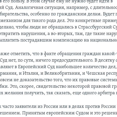
 его пользу. В этом случае ему не нужно будет идти в
ий Суд. Аналогичная ситуация, например, с длительно
збирательства, особенно по гражданским делам. Будет
механизм для такого рода дел. Это конкретные пример
делано, чтобы люди не обращались в Страссбургский Су
отвратить нарушения, а во-вторых, там, где такие нар
ыплатить пострадавшим компенсацию на национально
также отметить, что в факте обращения граждан какой-
уд нет, по сути, ничего предосудительного. В десятку 
авляют в Европейский Суд наибольшее количество дел,
ермания, и Италия, и Великобритания, и Чешская респ
овсем не доказательство того, что их правовые систе
бки. Это, скорее, свидетельство некоторой правовой г
х желания получить, так сказать, еще одного арбитра 
к часто заявители из России или в делах против Росси
решением. Принятым европейским Судом и это решен