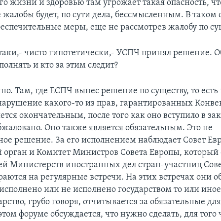
его жизни и здоровью там угрожает такая опасность, ч
 жалобы будет, по сути дела, бессмысленным. В таком 
еспечительные меры, еще не рассмотрев жалобу по су
таки,- чисто гипотетически,- УСПЧ принял решение. О
полнять и кто за этим следит?
о. Там, где ЕСПЧ вынес решение по существу, то есть 
нарушение какого-то из прав, гарантированных Конве
тся окончательным, после того как оно вступило в за
бжаловано. Оно также является обязательным. Это не
ное решение. За его исполнением наблюдает Совет Ев
 орган и Комитет Министров Совета Европы, который 
ей Министерств иностранных дел стран-участниц Сове
раются на регулярные встречи. На этих встречах они 
, исполнено или не исполнено государством то или ино
рство, грубо говоря, отчитывается за обязательные дл
том форуме обсуждается, что нужно сделать, для того 