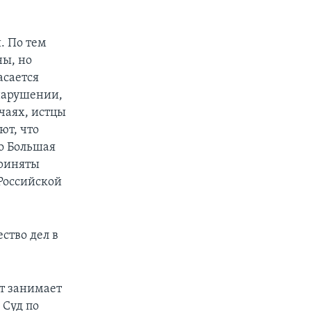
. По тем
ны, но
асается
 нарушении,
учаях, истцы
ют, что
о Большая
приняты
Российской
ство дел в
ет занимает
 Суд по