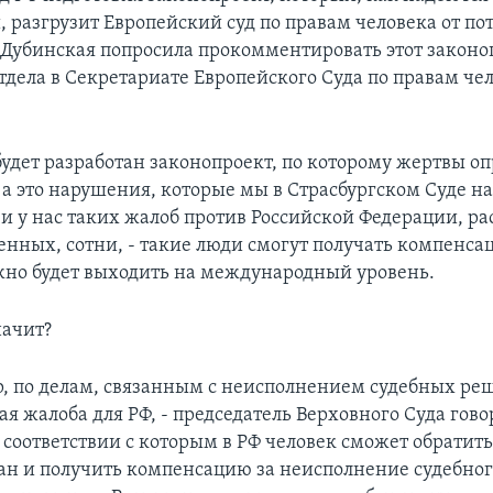
 разгрузит Европейский суд по правам человека от по
 Дубинская попросила прокомментировать этот законо
тдела в Секретариате Европейского Суда по правам че
будет разработан законопроект, по которому жертвы 
 а это нарушения, которые мы в Страсбургском Суде н
и у нас таких жалоб против Российской Федерации, р
енных, сотни, - такие люди смогут получать компенс
жно будет выходить на международный уровень.
начит?
 по делам, связанным с неисполнением судебных реш
я жалоба для РФ, - председатель Верховного Суда говор
в соответствии с которым в РФ человек сможет обратить
ан и получить компенсацию за неисполнение судебно