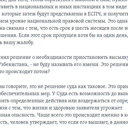
тавить в национальных и иных инстанциях в том виде 
 которые затем будут представлены в ЕСПЧ, и получить
нем уровне национальной правовой системы. Это одна
а связана с тем, что есть срок в шесть месяцев после
шения. Если этот срок пропущен хотя бы на один день,
ь вашу жалобу.
нял решение о необходимости приостановить высылку
збекистана, - не буду называть его имени. Это решени
то происходит потом?
 вы говорите, это не решение суда как таковое. Это пр
беспечительных мер. У Суда есть возможность до вын
ять определенные действия или воздержаться от опр
язи с тем, что жизни и здоровью заявителя угрожает
нная опасность. Чаще всего это происходит именно в к
сть, человек утверждает, что если его вышлют, в данно