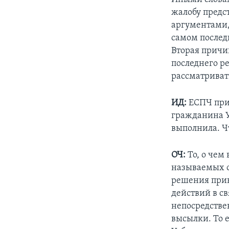
жалобу предс
аргументами,
самом послед
Вторая причин
последнего ре
рассматриват
ИД:
ЕСПЧ при
гражданина У
выполнила. Ч
ОЧ:
То, о чем
называемых о
решения прин
действий в св
непосредстве
высылки. То е