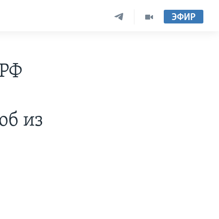
ЭФИР
 РФ
об из