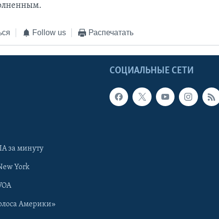
олненным.
ься
Follow us
Распечатать
Ы
СОЦИАЛЬНЫЕ СЕТИ
А за минуту
New York
VOA
олоса Америки»