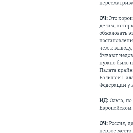
пересматрива
ОЧ:
Это хорош
делам, котор
обжаловать э
постановлений
чем к выводу,
бывают недов
нужно было н
Палата крайн
Большой Пала
Федерации у н
ИД:
Ольга, по
Европейском 
ОЧ:
Россия, д
первое место