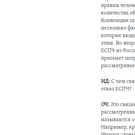
правам челове
количества о
Конвенции по
несколько фак
которые вход
этим. Во-втор
ЕСПЧ из Росси
признает неп
рассматривает
ИД:
С чем свя
отказ ЕСПЧ?
ОЧ:
Это связан
рассмотрению
называются «
Например, кр
Иными словами