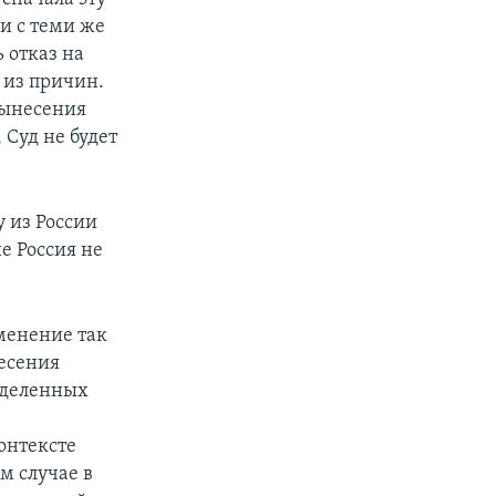
и с теми же
 отказ на
 из причин.
 вынесения
 Суд не будет
 из России
е Россия не
именение так
есения
еделенных
онтексте
м случае в