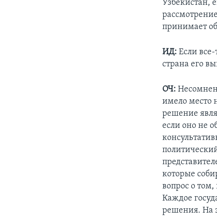
Узбекистан, 
рассмотрение
принимает об
ИД:
Если все-
страна его вы
ОЧ:
Несомненн
имело место 
решение являе
если оно не о
консультатив
политический
представител
которые соби
вопрос о том
Каждое госуда
решения. На э