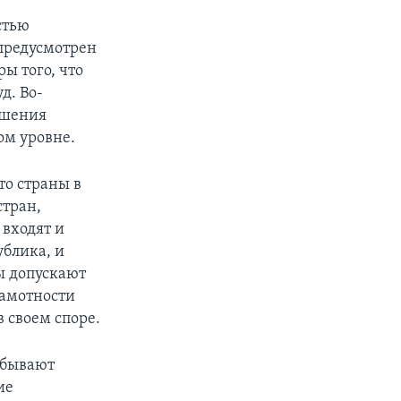
стью
 предусмотрен
ы того, что
д. Во-
ушения
м уровне.
то страны в
стран,
 входят и
ублика, и
мы допускают
рамотности
в своем споре.
и бывают
ие