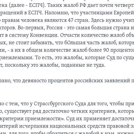
ка (далее - ЕСПЧ). Таких жалоб РФ дает почти четверт
бращений в ЕСПЧ. Напомню, что участницами Европе
 правам человека являются 47 стран. Здесь нужно учи
торов. Во-первых, Россия - это самая большая страна и
ят в систему Конвенции. Отчасти количество жалоб об
ых, не стоит забывать, что бОльшая часть жалоб, котор
и, - а их в общем количестве жалоб более 90 проценто
риемлемыми. То есть, это жалобы, которые Суд по сущ
, поскольку это жалобы, поданные не туда.
зано, что девяносто процентов российских заявлений 
о с тем, что у Страссбургского Суда для того, чтобы пр
, существует ряд достаточно четких критериев, котор
критерии приемлемости». Суд их применяет достаточн
итерий исчерпания национальных средств правовой 
, для того, чтобы обратиться с жалобой к нам, нужно