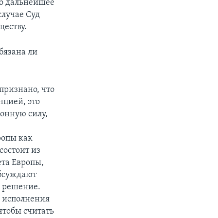
то дальнейшее
случае Суд
ществу.
бязана ли
признано, что
нцией, это
конную силу,
ропы как
состоит из
та Европы,
обсуждают
е решение.
я исполнения
чтобы считать