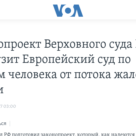
опроект Верховного суда
узит Европейский суд по
м человека от потока жал
и
07 03:00
ься
д РФ подготовил законопроект, который, как надеются