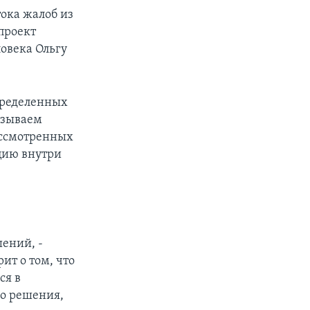
тока жалоб из
проект
ловека Ольгу
определенных
азываем
ассмотренных
ацию внутри
ений, -
ит о том, что
ся в
го решения,