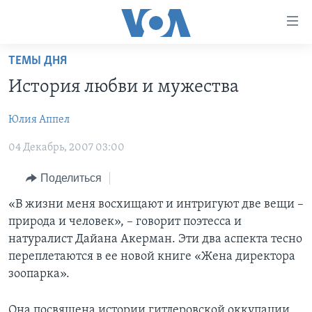
Линки
доступности
Перейти
ТЕМЫ ДНЯ
на
ГЛАВНОЕ
История любви и мужества
основной
ПРОГРАММЫ
контент
Юлия Аппел
ПРОЕКТЫ
Перейти
АМЕРИКА
к
04 Декабрь, 2007 03:00
ЭКСПЕРТИЗА
НОВОСТИ ЗА МИНУТУ
УЧИМ АНГЛИЙСКИЙ
основной
ИНТЕРВЬЮ
ИТОГИ
НАША АМЕРИКАНСКАЯ ИСТОРИЯ
навигации
Поделиться
Перейти
ФАКТЫ ПРОТИВ ФЕЙКОВ
ПОЧЕМУ ЭТО ВАЖНО?
А КАК В АМЕРИКЕ?
«В жизни меня восхищают и интригуют две вещи –
в
природа и человек», – говорит поэтесса и
ЗА СВОБОДУ ПРЕССЫ
ДИСКУССИЯ VOA
АРТЕФАКТЫ
поиск
натуралист Дайана Акерман. Эти два аспекта тесно
УЧИМ АНГЛИЙСКИЙ
ДЕТАЛИ
АМЕРИКАНСКИЕ ГОРОДКИ
переплетаются в ее новой книге «Жена директора
зоопарка».
ВИДЕО
НЬЮ-ЙОРК NEW YORK
ТЕСТЫ
ПОДПИСКА НА НОВОСТИ
АМЕРИКА. БОЛЬШОЕ ПУТЕШЕСТВИЕ
Она посвящена истории гитлеровской оккупации