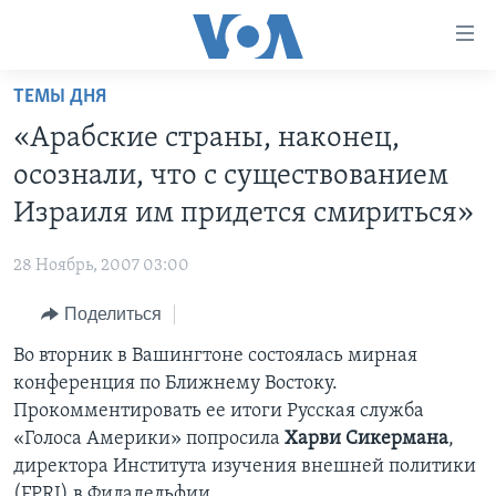
Линки
доступности
Перейти
ТЕМЫ ДНЯ
на
ГЛАВНОЕ
«Арабские страны, наконец,
основной
ПРОГРАММЫ
контент
осознали, что с существованием
ПРОЕКТЫ
Перейти
АМЕРИКА
Израиля им придется смириться»
к
ЭКСПЕРТИЗА
НОВОСТИ ЗА МИНУТУ
УЧИМ АНГЛИЙСКИЙ
основной
28 Ноябрь, 2007 03:00
ИНТЕРВЬЮ
ИТОГИ
НАША АМЕРИКАНСКАЯ ИСТОРИЯ
навигации
Перейти
Поделиться
ФАКТЫ ПРОТИВ ФЕЙКОВ
ПОЧЕМУ ЭТО ВАЖНО?
А КАК В АМЕРИКЕ?
в
Во вторник в Вашингтоне состоялась мирная
ЗА СВОБОДУ ПРЕССЫ
ДИСКУССИЯ VOA
АРТЕФАКТЫ
поиск
конференция по Ближнему Востоку.
УЧИМ АНГЛИЙСКИЙ
ДЕТАЛИ
АМЕРИКАНСКИЕ ГОРОДКИ
Прокомментировать ее итоги Русская служба
ВИДЕО
«Голоса Америки» попросила
Харви Сикермана
,
НЬЮ-ЙОРК NEW YORK
ТЕСТЫ
директора Института изучения внешней политики
ПОДПИСКА НА НОВОСТИ
АМЕРИКА. БОЛЬШОЕ ПУТЕШЕСТВИЕ
(FPRI) в Филадельфии.