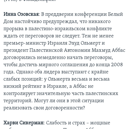
Learning English
Инна Озовская
: В преддверии конференции Белый
Дом настойчиво предупреждал, что никакого
СОЦИАЛЬНЫЕ СЕТИ
прорыва в палестино-израильском конфликте
ждать от переговоров не следует. Тем не менее
премьер-министр Израиля Эхуд Ольмерт и
президент Палестинской Автономии Махмуд Аббас
Языки
договорились немедленно начать переговоры,
чтобы достичь мирного соглашения до конца 2008
года. Однако оба лидера выступают с крайне
слабых позиций: у Ольмерта весьма и весьма
низкий рейтинг в Израиле, а Аббас не
контролирует значительную часть палестинских
территорий. Могут ли они в этой ситуации
реализовать свои договоренности?
Харви Сикерман
: Слабость и страх – мощные