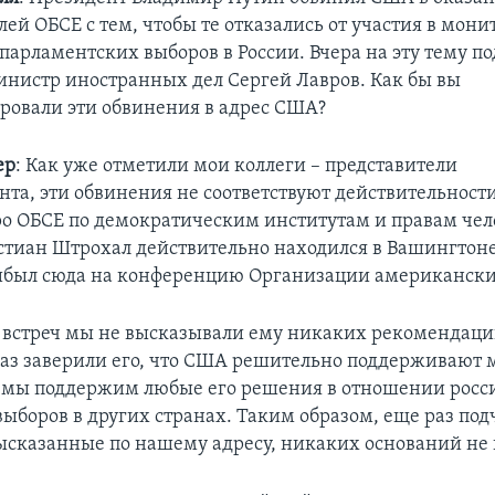
ей ОБСЕ с тем, чтобы те отказались от участия в мон
парламентских выборов в России. Вчера на эту тему п
инистр иностранных дел Сергей Лавров. Как бы вы
овали эти обвинения в адрес США?
ер
: Как уже отметили мои коллеги – представители
та, эти обвинения не соответствуют действительности
о ОБСЕ по демократическим институтам и правам чел
тиан Штрохал действительно находился в Вашингтоне 
ибыл сюда на конференцию Организации американских
 встреч мы не высказывали ему никаких рекомендаци
раз заверили его, что США решительно поддерживают
 мы поддержим любые его решения в отношении росс
выборов в других странах. Таким образом, еще раз под
ысказанные по нашему адресу, никаких оснований не