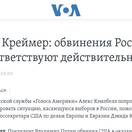
 Креймер: обвинения Ро
ответствуют действитель
 03:00
ься
сской службы «Голоса Америки» Алекс Кэмпбелл попр
овать ситуацию, касающуюся выборов в России, пом
Госсекретаря США по делам Европы и Евразии Дэвида 
лл
: Президент Владимир Путин обвинил США в оказа