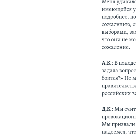
Меня удивило
имеющейся у 
подробнее, по
сожалению, о
выборами, за
что они не м
сожаление.
А.К
.: В поне
задала вопрос
боится?» Не 
правительства
российских в
Д.К
.: Мы счи
провокационн
Мы призвали 
надеемся, что