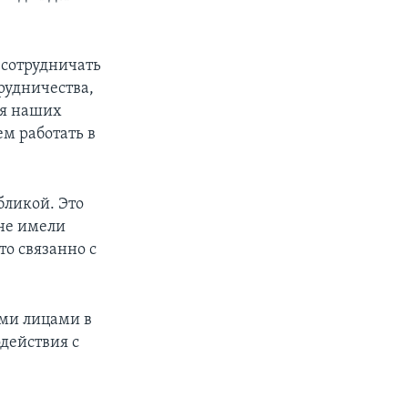
 сотрудничать
рудничества,
мя наших
ем работать в
бликой. Это
 не имели
о связанно с
ми лицами в
действия с