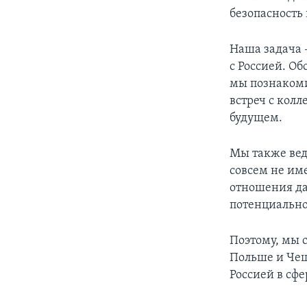
безопасность 
Наша задача 
с Россией. О
мы познакоми
встреч с колл
будущем.
Мы также вед
совсем не им
отношения да
потенциально
Поэтому, мы 
Польше и Чеш
Россией в сф