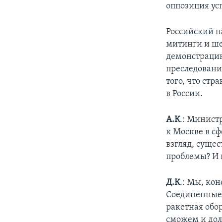
оппозиция ус
Российский н
митинги и ше
демонстрацию
преследования
того, что ст
в России.
А.К
.: Минист
к Москве в с
взгляд, суще
проблемы? И 
Д.К
.: Мы, кон
Соединенные 
ракетная обор
сможем и дол