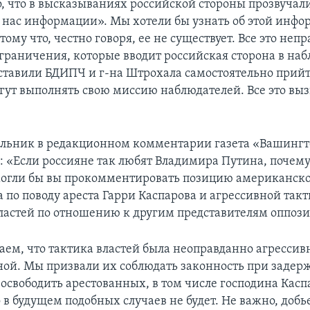
, что в высказываниях российской стороны прозвучали
нас информации». Мы хотели бы узнать об этой инф
тому что, честно говоря, ее не существует. Все это непр
граничения, которые вводит российская сторона в на
ставили БДИПЧ и г-на Штрохала самостоятельно прийт
огут выполнять свою миссию наблюдателей. Все это вы
дельник в редакционном комментарии газета «Вашингт
: «Если россияне так любят Владимира Путина, почему
могли бы вы прокомментировать позицию американск
 по поводу ареста Гарри Каспарова и агрессивной так
ластей по отношению к другим представителям оппоз
таем, что тактика властей была неоправданно агрессив
ой. Мы призвали их соблюдать законность при задер
освободить арестованных, в том числе господина Касп
 в будущем подобных случаев не будет. Не важно, добь