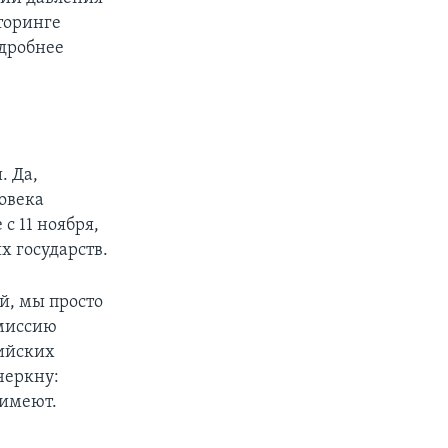
иторинге
одробнее
. Да,
овека
с 11 ноября,
 государств.
й, мы просто
 миссию
ийских
черкну:
 имеют.