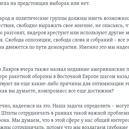
пеха на предстоящих выборах или нет.
арод и политические группы должны иметь возможнос
ствия, свободно выражать свое мнение, не опасаясь, ч
 разгонят, лидеров арестуют или используют другие 
. Свобода оппозиции, свобода слова и собраний – все 
рана движется по пути демократии. Именно это мы наде
р Лавров вчера также назвал недавние американские
фере ракетной обороны в Восточной Европе шагом наза
ствуют ли еще какие-либо причины для оптимизации э
как вы думаете, компромисс все еще достижим?
ечно, надеемся на это. Наша задача определить – могут
Штаты сотрудничать в рамках такой важной проблем
она. Мы думаем, что в этой сфере у нас общий интере
жны сотрудничать, потому что мы возлагаем глубоки