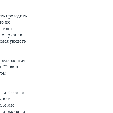
ть проводить
то их
методы
это признак
емся увидеть
 предложения
д. На ваш
той
 ли Россия и
ы как
с. И мы
е надежды на