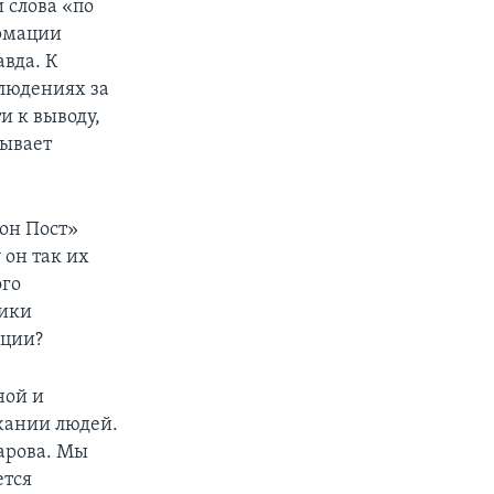
 слова «по
ормации
авда. К
блюдениях за
и к выводу,
зывает
он Пост»
 он так их
ого
тики
иции?
ной и
жании людей.
арова. Мы
ется