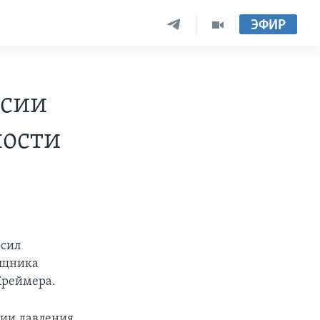
ЭФИР
ссии
ности
осил
ощника
Креймера.
нии давления