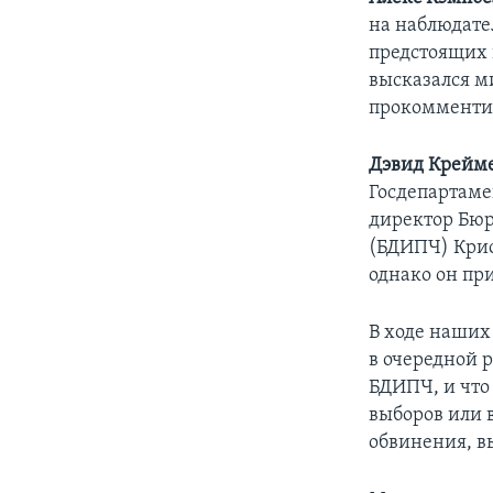
на наблюдател
предстоящих 
высказался м
прокомментир
Дэвид Крейм
Госдепартамен
директор Бюр
(БДИПЧ) Крис
однако он пр
В ходе наших
в очередной 
БДИПЧ, и что
выборов или 
обвинения, в