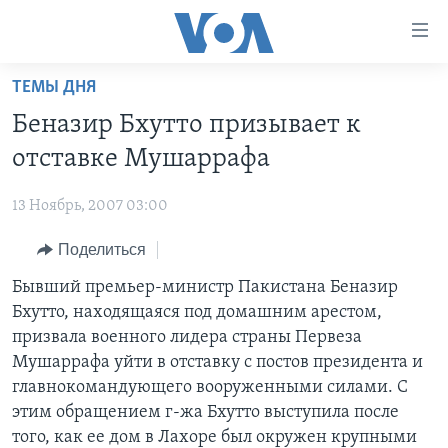
Линки
доступности
Перейти
ТЕМЫ ДНЯ
на
ГЛАВНОЕ
Беназир Бхутто призывает к
основной
ПРОГРАММЫ
контент
отставке Мушаррафа
ПРОЕКТЫ
Перейти
АМЕРИКА
к
13 Ноябрь, 2007 03:00
ЭКСПЕРТИЗА
НОВОСТИ ЗА МИНУТУ
УЧИМ АНГЛИЙСКИЙ
основной
Поделиться
ИНТЕРВЬЮ
ИТОГИ
НАША АМЕРИКАНСКАЯ ИСТОРИЯ
навигации
Перейти
ФАКТЫ ПРОТИВ ФЕЙКОВ
Бывший премьер-министр Пакистана Беназир
ПОЧЕМУ ЭТО ВАЖНО?
А КАК В АМЕРИКЕ?
в
Бхутто, находящаяся под домашним арестом,
ЗА СВОБОДУ ПРЕССЫ
ДИСКУССИЯ VOA
АРТЕФАКТЫ
поиск
призвала военного лидера страны Первеза
УЧИМ АНГЛИЙСКИЙ
ДЕТАЛИ
АМЕРИКАНСКИЕ ГОРОДКИ
Мушаррафа уйти в отставку с постов президента и
главнокомандующего вооруженными силами. С
ВИДЕО
НЬЮ-ЙОРК NEW YORK
ТЕСТЫ
этим обращением г-жа Бхутто выступила после
ПОДПИСКА НА НОВОСТИ
АМЕРИКА. БОЛЬШОЕ ПУТЕШЕСТВИЕ
того, как ее дом в Лахоре был окружен крупными