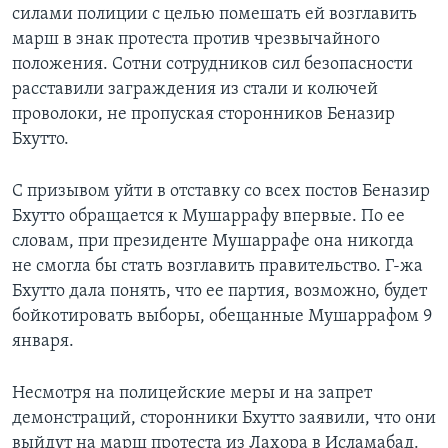
силами полиции с целью помешать ей возглавить
Learning English
марш в знак протеста против чрезвычайного
положения. Сотни сотрудников сил безопасности
расставили заграждения из стали и колючей
СОЦИАЛЬНЫЕ СЕТИ
проволоки, не пропуская сторонников Беназир
Бхутто.
Языки
С призывом уйти в отставку со всех постов Беназир
Бхутто обращается к Мушаррафу впервые. По ее
словам, при президенте Мушаррафе она никогда
не смогла бы стать возглавить правительство. Г-жа
Бхутто дала понять, что ее партия, возможно, будет
бойкотировать выборы, обещанные Мушаррафом 9
января.
Несмотря на полицейские меры и на запрет
демонстраций, сторонники Бхутто заявили, что они
выйдут на марш протеста из Лахора в Исламабад.