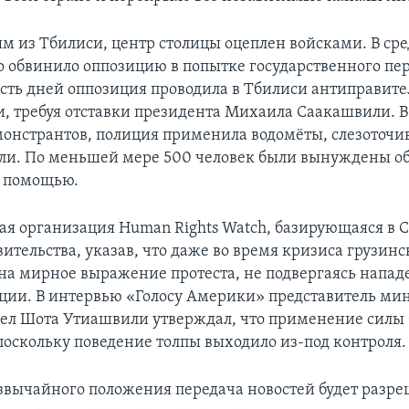
м из Тбилиси, центр столицы оцеплен войсками. В сре
о обвинило оппозицию в попытке государственного пер
сть дней оппозиция проводила в Тбилиси антиправит
, требуя отставки президента Михаила Саакашвили. В 
монстрантов, полиция применила водомёты, слезоточи
ли. По меньшей мере 500 человек были вынуждены об
 помощью.
я организация Human Rights Watch, базирующаяся в 
вительства, указав, что даже во время кризиса грузин
на мирное выражение протеста, не подвергаясь напад
ции. В интервью «Голосу Америки» представитель ми
ел Шота Утиашвили утверждал, что применение силы
поскольку поведение толпы выходило из-под контроля.
звычайного положения передача новостей будет разре