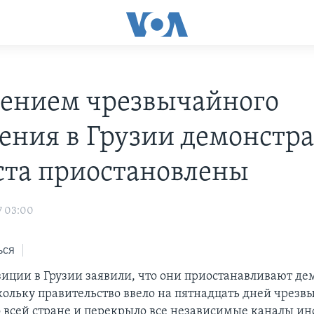
дением чрезвычайного
ения в Грузии демонстр
ста приостановлены
7 03:00
ься
иции в Грузии заявили, что они приостанавливают д
скольку правительство ввело на пятнадцать дней чрезв
 всей стране и перекрыло все независимые каналы и