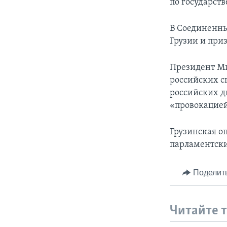
по государст
В Соединенны
Грузии и при
Президент Ми
российских сп
российских д
«провокацией
Грузинская о
парламентски
Поделит
Читайте 