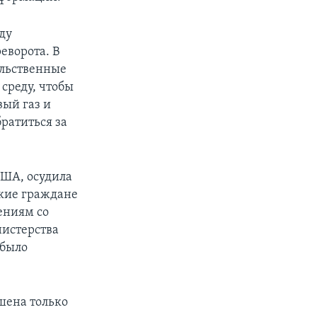
ду
еворота. В
ельственные
среду, чтобы
вый газ и
ратиться за
США, осудила
ские граждане
ениям со
нистерства
 было
шена только