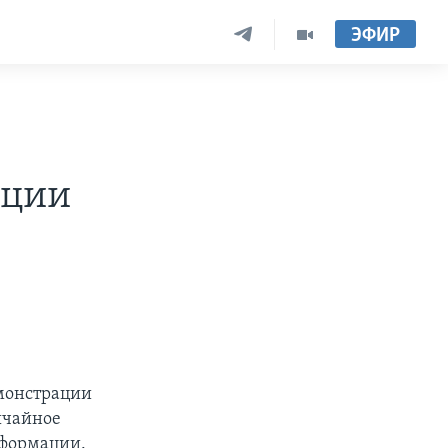
ЭФИР
ации
емонстрации
ычайное
нформации.