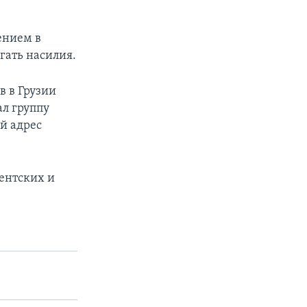
ением в
гать насилия.
 в Грузии
ал группу
й адрес
ентских и