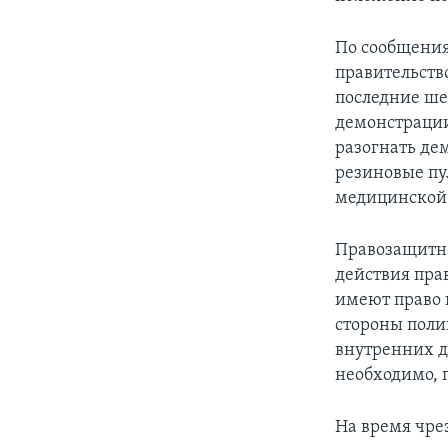
По сообщения
правительств
последние ше
демонстрации
разогнать де
резиновые пу
медицинской
Правозащитна
действия пра
имеют право 
стороны поли
внутренних д
необходимо, 
На время чре