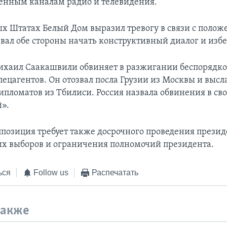
венным каналам радио и телевидения.
х Штатах Белый Дом выразил тревогу в связи с полож
звал обе стороны начать конструктивный диалог и избе
хаил Саакашвили обвиняет в разжигании беспорядков
ецагентов. Он отозвал посла Грузии из Москвы и высл
ипломатов из Тбилиси. Россия назвала обвинения в сво
».
ппозиция требует также досрочного проведения презид
х выборов и ограничения полномочий президента.
ься
Follow us
Распечатать
также