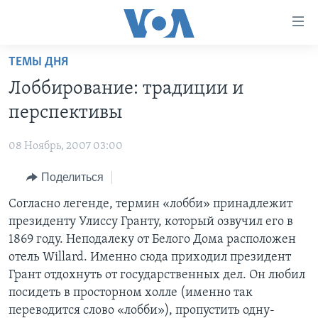
Линки
доступности
Перейти
ТЕМЫ ДНЯ
на
ГЛАВНОЕ
Лоббирование: традиции и
основной
ПРОГРАММЫ
контент
перспективы
ПРОЕКТЫ
Перейти
АМЕРИКА
к
08 Ноябрь, 2007 03:00
ЭКСПЕРТИЗА
НОВОСТИ ЗА МИНУТУ
УЧИМ АНГЛИЙСКИЙ
основной
Поделиться
ИНТЕРВЬЮ
ИТОГИ
НАША АМЕРИКАНСКАЯ ИСТОРИЯ
навигации
Перейти
ФАКТЫ ПРОТИВ ФЕЙКОВ
Согласно легенде, термин «лобби» принадлежит
ПОЧЕМУ ЭТО ВАЖНО?
А КАК В АМЕРИКЕ?
в
президенту Улиссу Гранту, который озвучил его в
ЗА СВОБОДУ ПРЕССЫ
ДИСКУССИЯ VOA
АРТЕФАКТЫ
поиск
1869 году. Неподалеку от Белого Дома расположен
УЧИМ АНГЛИЙСКИЙ
ДЕТАЛИ
АМЕРИКАНСКИЕ ГОРОДКИ
отель Willard. Именно сюда приходил президент
Грант отдохнуть от государственных дел. Он любил
ВИДЕО
НЬЮ-ЙОРК NEW YORK
ТЕСТЫ
посидеть в просторном холле (именно так
ПОДПИСКА НА НОВОСТИ
АМЕРИКА. БОЛЬШОЕ ПУТЕШЕСТВИЕ
переводится слово «лобби»), пропустить одну-