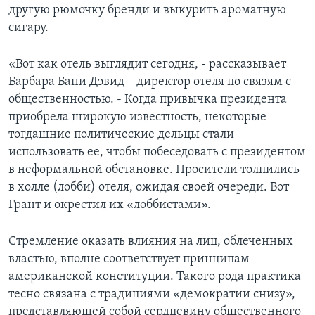
другую рюмочку бренди и выкурить ароматную
Learning English
сигару.
СОЦИАЛЬНЫЕ СЕТИ
«Вот как отель выглядит сегодня, - рассказывает
Барбара Бани Дэвид – директор отеля по связям с
общественностью. - Когда привычка президента
приобрела широкую известность, некоторые
Языки
тогдашние политические дельцы стали
использовать ее, чтобы побеседовать с президентом
в неформальной обстановке. Просители толпились
в холле (лобби) отеля, ожидая своей очереди. Вот
Грант и окрестил их «лоббистами».
Стремление оказать влияния на лиц, облеченных
властью, вполне соответствует принципам
американской конституции. Такого рода практика
тесно связана с традициями «демократии снизу»,
представляющей собой сердцевину общественного