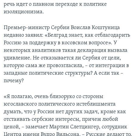
речь идет о плавном переходе к политике
Learning English
изоляционизма.
СОЦИАЛЬНЫЕ СЕТИ
Премьер-министр Сербии Воислав Коштуница
недавно заявил: «Белград знает, как отблагодарить
Россию за поддержку в косовском вопросе». У
некоторых аналитиков такая декларация вызвала
Языки
удивление. Не отказывается ли Сербия от цели,
которую сама же провозгласила, – от интеграции в
западные политические структуры? А если так –
почему?
«Я полагаю, очень близоруко со стороны
югославского политического истеблишмента
думать, что у России нет других задач, кроме как
отстаивать сербские интересы, причем любой
ценой, – замечает Мартин Слетцингер, сотрудник
Центра имени Вудро Вильсона. – Русские делают то,