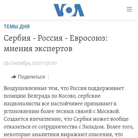
Линки
доступности
Перейти
ТЕМЫ ДНЯ
на
ГЛАВНОЕ
Сербия - Россия - Евросоюз:
основной
ПРОГРАММЫ
контент
мнения экспертов
ПРОЕКТЫ
Перейти
АМЕРИКА
к
25 Сентябрь, 2007 03:00
ЭКСПЕРТИЗА
НОВОСТИ ЗА МИНУТУ
УЧИМ АНГЛИЙСКИЙ
основной
Поделиться
ИНТЕРВЬЮ
ИТОГИ
НАША АМЕРИКАНСКАЯ ИСТОРИЯ
навигации
Перейти
ФАКТЫ ПРОТИВ ФЕЙКОВ
Воодушевленные тем, что Россия поддерживает
ПОЧЕМУ ЭТО ВАЖНО?
А КАК В АМЕРИКЕ?
в
позицию Белграда по Косово, сербские
ЗА СВОБОДУ ПРЕССЫ
ДИСКУССИЯ VOA
АРТЕФАКТЫ
поиск
националисты все настойчивее призывают к
УЧИМ АНГЛИЙСКИЙ
ДЕТАЛИ
АМЕРИКАНСКИЕ ГОРОДКИ
установлению более тесных связей с Москвой.
Создается впечатление, что Сербия может вообще
ВИДЕО
НЬЮ-ЙОРК NEW YORK
ТЕСТЫ
отказаться от сотрудничества с Западом. Более того,
ПОДПИСКА НА НОВОСТИ
АМЕРИКА. БОЛЬШОЕ ПУТЕШЕСТВИЕ
некоторые аналитики выражают опасения, что