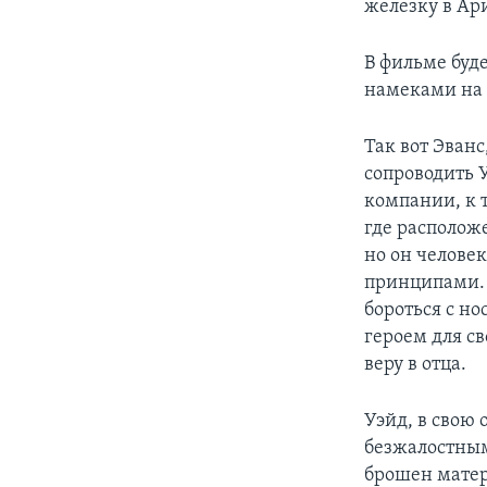
железку в Ар
В фильме буд
намеками на с
Так вот Эван
сопроводить 
компании, к 
где располож
но он челов
принципами. О
бороться с но
героем для с
веру в отца.
Уэйд, в свою 
безжалостным 
брошен матер