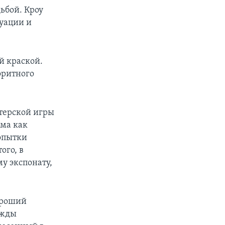
дьбой. Кроу
уации и
ой краской.
оритного
терской игры
ьма как
попытки
ого, в
у экспонату,
ороший
ежды