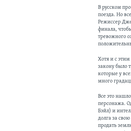
В русском пр
поезда. Но вс
Режиссер Дже
финала, чтоб
тревожного о
положительны
Хотя и с этим
закону было т
которые у вс
много градац
Все это нашл
персонажа. О
Бэйл) и инте
долга за свою
продать зем