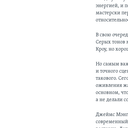
энергией, и п
мастерски пе
относительно
В свою очеред
Серых тонов 
Кроу, но хор
Но самым ва
и точного сц
такового. Се
оживления жа
основном, чт
а не делали 
Джеймс Мэнго
современный 