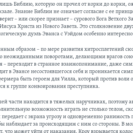
 лишь Библию, которую он прочел от корки до корки, 
кзале. Знание Библии не означает согласие с ее прин
верит – или скорее признает – сурового Бога Ветхого За
Иисуса Христа из Нового Завета. Это столкновение дв
логическую дуэль Эванса с Уэйдом особенно интересно
ранным образом – по мере развития хитросплетений сю
о неожиданными поворотами, делающими врагов со
мя – переходит в странное взаимопонимание, даже сим
дит в Эвансе несостоявшегося себя и проникается сим
ермера быть героем для Уилла, который против воли 
ся к группе конвоирования преступника.
шей части находится в тяжелых наручниках, поэтому а
олнительную возможность играть не столько телом, ск
н передает с экрана угрозу и одновременно ранимость
бы наблюдает за происходящим с ним со стороны. В мо
т, что может уйти от наказания, Кроу взрывается коло