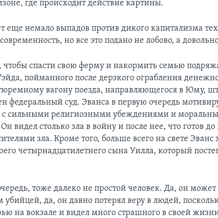
изоне, где происходит действие картины.
ет еще немало выпадов против дикого капитализма тех
овременность, но все это подано не лобово, а довольн
с, чтобы спасти свою ферму и накормить семью подряж
Уэйда, пойманного после дерзкого ограбления денежн
тюремному вагону поезда, направляющегося в Юму, шт
ен федеральный суд. Эванса в первую очередь мотивир
ек с сильными религиозными убеждениями и моральн
н видел столько зла в войну и после нее, что готов до
сителями зла. Кроме того, больше всего на свете Эванс 
воего четырнадцатилетнего сына Уилла, который посте
очередь, тоже далеко не простой человек. Да, он может
убийцей, да, он давно потерял веру в людей, посколь
ью на вокзале и видел много страшного в своей жизн