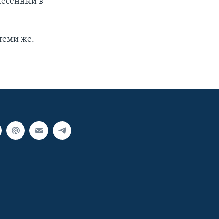
енесенный в
 теми же.