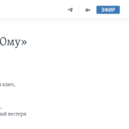
ЭФИР
 Юму»
л клич,
,
вый вестерн