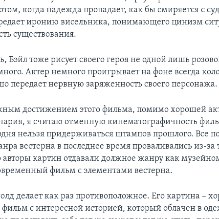
отом, когда надежда пропадает, как бы смиряется с су
редает иронию висельника, понимающего цинизм сит
сть существования.
ь, Бэйл тоже рисует своего героя не одной лишь розов
много. Актер немного проигрывает на фоне всегда кол
ошо передает нервную заряженность своего персонажа.
жным достижением этого фильма, помимо хорошей ак
енария, я считаю отменную кинематографичность фил
годня нельзя придерживаться штампов прошлого. Все 
нра вестерна в последнее время проваливались из-за т
о авторы картин отдавали должное жанру как музейном
современный фильм с элементами вестерна.
лд делает как раз противоположное. Его картина – х
фильм с интересной историей, который облачен в од