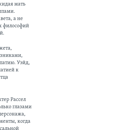
ожидая мать
ципами.
вета, а не
ух философий
й.
жета,
юзниками,
патию. Уэйд,
патией к
отца
ктер Рассел
олько глазами
 персонажа,
менты, когда
ссальной