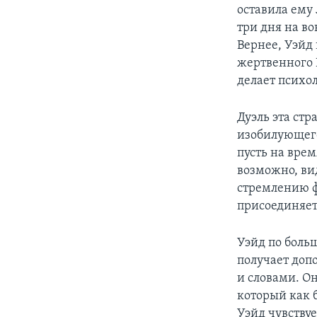
оставила ему
три дня на во
Вернее, Уэйд 
жертвенного 
делает психо
Дуэль эта ст
изобилующег
пусть на вре
возможно, ви
стремлению ф
присоединяет
Уэйд по боль
получает доп
и словами. О
который как 
Уэйд чувствуе