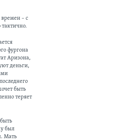
 времен – с
о тактично.
ается
ого фургона
ат Аризона,
уют деньги,
ыми
 последнего
хочет быть
пенно теряет
 быть
ку был
и. Мать