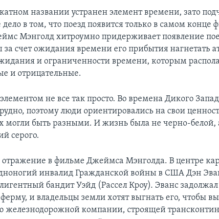
окатном названии устранен элемент времени, зато под
е дело в том, что поезд появится только в самом конце 
ймс Мэнголд хитроумно придерживает появление пое
ы за счет ожидания времени его прибытия нагнетать а
жидания и ограниченности времени, которым распола
е и отрицательные.
 элементом не все так просто. Во времена Дикого Запа
рудно, поэтому люди ориентировались на свои ценност
ех могли быть разными. И жизнь была не черно-белой,
ий серого.
о отражение в фильме Джеймса Мэнголда. В центре ка
дноногий инвалид Гражданской войны в США Дэн Эва
ллигентный бандит Уэйд (Рассел Кроу). Эванс задолжал
 ферму, и владельцы земли хотят выгнать его, чтобы в
лю железнодорожной компании, строящей трансконти