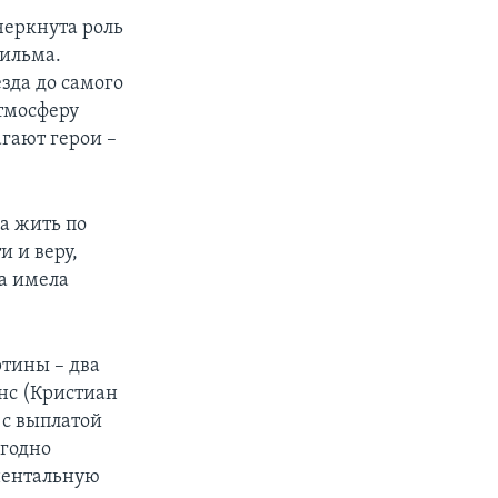
черкнута роль
фильма.
зда до самого
тмосферу
гают герои –
да жить по
и и веру,
 а имела
ртины – два
нс (Кристиан
 с выплатой
ыгодно
нентальную