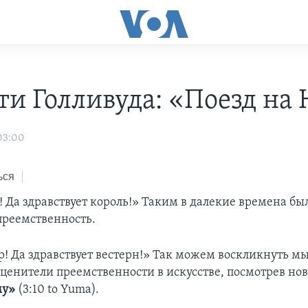
ти Голливуда: «Поезд на
 03:00
ься
 Да здравствует король!» Таким в далекие времена бы
реемственность.
р! Да здравствует вестерн!» Так можем воскликнуть мы
ценители преемственности в искусстве, посмотрев но
му»
(3:10 to Yuma).