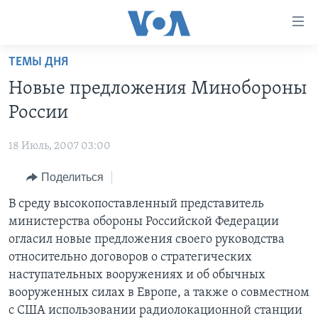
Линки
доступности
Перейти
ТЕМЫ ДНЯ
на
ГЛАВНОЕ
Новые предложения Минобороны
основной
ПРОГРАММЫ
контент
России
ПРОЕКТЫ
Перейти
АМЕРИКА
к
18 Июль, 2007 03:00
ЭКСПЕРТИЗА
НОВОСТИ ЗА МИНУТУ
УЧИМ АНГЛИЙСКИЙ
основной
Поделиться
ИНТЕРВЬЮ
ИТОГИ
НАША АМЕРИКАНСКАЯ ИСТОРИЯ
навигации
Перейти
ФАКТЫ ПРОТИВ ФЕЙКОВ
В среду высокопоставленный представитель
ПОЧЕМУ ЭТО ВАЖНО?
А КАК В АМЕРИКЕ?
в
министерства обороны Российской Федерации
ЗА СВОБОДУ ПРЕССЫ
ДИСКУССИЯ VOA
АРТЕФАКТЫ
поиск
огласил новые предложения своего руководства
УЧИМ АНГЛИЙСКИЙ
ДЕТАЛИ
АМЕРИКАНСКИЕ ГОРОДКИ
относительно договоров о стратегических
наступательных вооружениях и об обычных
ВИДЕО
НЬЮ-ЙОРК NEW YORK
ТЕСТЫ
вооруженных силах в Европе, а также о совместном
ПОДПИСКА НА НОВОСТИ
АМЕРИКА. БОЛЬШОЕ ПУТЕШЕСТВИЕ
с США использовании радиолокационной станции