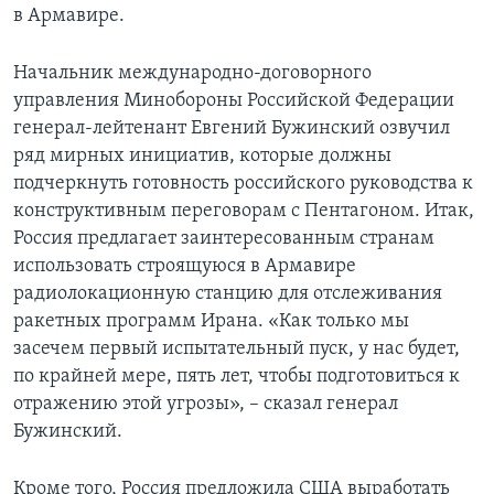
в Армавире.
Learning English
Начальник международно-договорного
СОЦИАЛЬНЫЕ СЕТИ
управления Минобороны Российской Федерации
генерал-лейтенант Евгений Бужинский озвучил
ряд мирных инициатив, которые должны
подчеркнуть готовность российского руководства к
Языки
конструктивным переговорам с Пентагоном. Итак,
Россия предлагает заинтересованным странам
использовать строящуюся в Армавире
радиолокационную станцию для отслеживания
ракетных программ Ирана. «Как только мы
засечем первый испытательный пуск, у нас будет,
по крайней мере, пять лет, чтобы подготовиться к
отражению этой угрозы», – сказал генерал
Бужинский.
Кроме того, Россия предложила США выработать