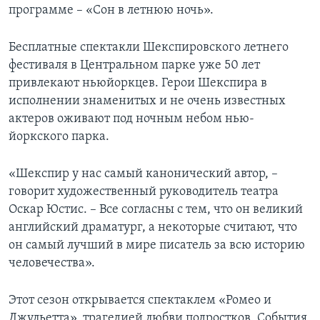
программе – «Сон в летнюю ночь».
Learning English
Бесплатные спектакли Шекспировского летнего
СОЦИАЛЬНЫЕ СЕТИ
фестиваля в Центральном парке уже 50 лет
привлекают ньюйоркцев. Герои Шекспира в
исполнении знаменитых и не очень известных
актеров оживают под ночным небом нью-
Языки
йоркского парка.
«Шекспир у нас самый канонический автор, –
говорит художественный руководитель театра
Оскар Юстис. – Все согласны с тем, что он великий
английский драматург, а некоторые считают, что
он самый лучший в мире писатель за всю историю
человечества».
Этот сезон открывается спектаклем «Ромео и
Джульетта», трагедией любви подростков. События