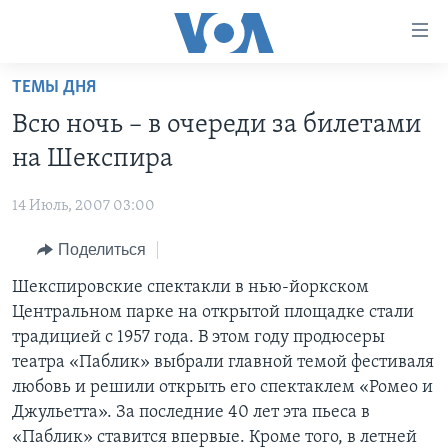
Линки
доступности
Перейти
ТЕМЫ ДНЯ
на
ГЛАВНОЕ
Всю ночь – в очереди за билетами
основной
ПРОГРАММЫ
контент
на Шекспира
ПРОЕКТЫ
Перейти
АМЕРИКА
к
14 Июль, 2007 03:00
ЭКСПЕРТИЗА
НОВОСТИ ЗА МИНУТУ
УЧИМ АНГЛИЙСКИЙ
основной
Поделиться
ИНТЕРВЬЮ
ИТОГИ
НАША АМЕРИКАНСКАЯ ИСТОРИЯ
навигации
Перейти
ФАКТЫ ПРОТИВ ФЕЙКОВ
Шекспировские спектакли в нью-йоркском
ПОЧЕМУ ЭТО ВАЖНО?
А КАК В АМЕРИКЕ?
в
Центральном парке на открытой площадке стали
ЗА СВОБОДУ ПРЕССЫ
ДИСКУССИЯ VOA
АРТЕФАКТЫ
поиск
традицией с 1957 года. В этом году продюсеры
УЧИМ АНГЛИЙСКИЙ
ДЕТАЛИ
АМЕРИКАНСКИЕ ГОРОДКИ
театра «Паблик» выбрали главной темой фестиваля
любовь и решили открыть его спектаклем «Ромео и
ВИДЕО
НЬЮ-ЙОРК NEW YORK
ТЕСТЫ
Джульетта». За последние 40 лет эта пьеса в
ПОДПИСКА НА НОВОСТИ
АМЕРИКА. БОЛЬШОЕ ПУТЕШЕСТВИЕ
«Паблик» ставится впервые. Кроме того, в летней