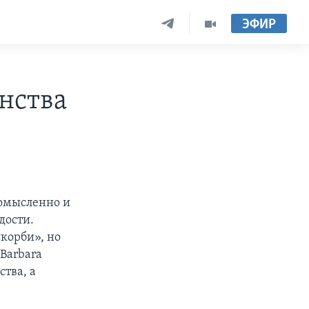
ЭФИР
янства
комысленно и
дости.
скорби», но
Barbara
ства, а