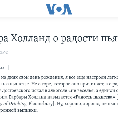
ра Холланд о радости пь
03:00
ься
 на днях свой день рождения, я все еще настроен лег
ть о пьянстве. Не о горе, которое оно причиняет, а о ра
Достоевского искал в алкоголе «не веселья, а единой 
ига Барбары Холланд называется
«Радость пьянства»
[
y of Drinking
, Bloomsbury]. Ну, хорошо, хорошо, не пьян
еренной выпивки.