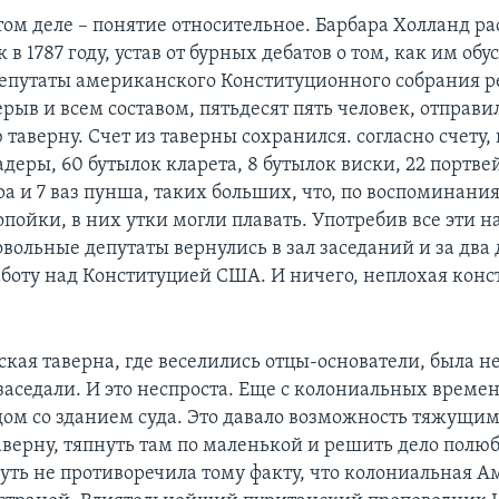
том деле – понятие относительное. Барбара Холланд ра
 в 1787 году, устав от бурных дебатов о том, как им обу
депутаты американского Конституционного собрания 
рыв и всем составом, пятьдесят пять человек, отправи
таверну. Счет из таверны сохранился. согласно счету,
деры, 60 бутылок кларета, 8 бутылок виски, 22 портве
а и 7 ваз пунша, таких больших, что, по воспоминани
пойки, в них утки могли плавать. Употребив все эти н
овольные депутаты вернулись в зал заседаний и за два
боту над Конституцией США. И ничего, неплохая конс
кая таверна, где веселились отцы-основатели, была н
 заседали. И это неспроста. Еще с колониальных време
дом со зданием суда. Это давало возможность тяжущи
аверну, тяпнуть там по маленькой и решить дело полюб
уть не противоречила тому факту, что колониальная 