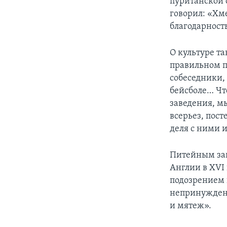
пуританской 
говорил: «Хме
благодарност
О культуре т
правильном п
собеседники,
бейсболе… Чт
заведения, м
всерьез, пос
деля с ними и
Питейным зав
Англии в XVI
подозрением и
непринужденн
и мятеж».