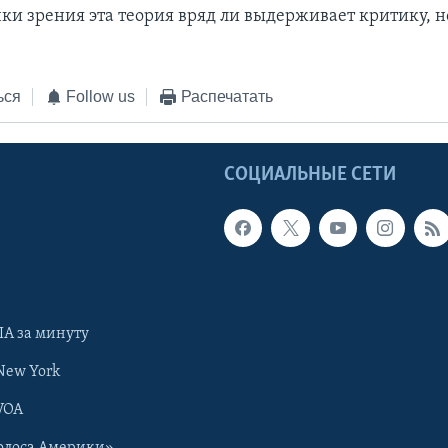
чки зрения эта теория вряд ли выдерживает критику, н
ься
Follow us
Распечатать
Ы
СОЦИАЛЬНЫЕ СЕТИ
А за минуту
New York
VOA
олоса Америки»