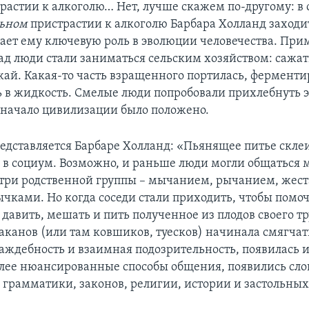
трастии к алкоголю… Нет, лучше скажем по-другому: в
льном
пристрастии к алкоголю Барбара Холланд заходит
ает ему ключевую роль в эволюции человечества. При
зад люди стали заниматься сельским хозяйством: сажат
жай. Какая-то часть взращенного портилась, ферменти
 в жидкость. Смелые люди попробовали прихлебнуть 
 начало цивилизации было положено.
редставляется Барбаре Холланд: «Пьянящее питье скле
 в социум. Возможно, и раньше люди могли общаться 
утри родственной группы – мычанием, рычанием, жес
ычками. Но когда соседи стали приходить, чтобы помоч
давить, мешать и пить полученное из плодов своего тр
таканов (или там ковшиков, туесков) начинала смягчат
аждебность и взаимная подозрительность, появилась и
лее нюансированные способы общения, появились сло
о грамматики, законов, религии, истории и застольны