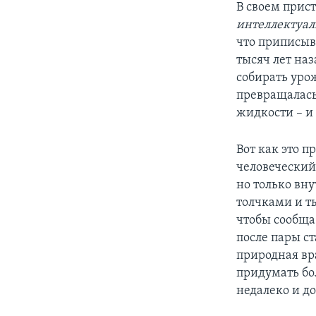
В своем прис
интеллектуа
что приписыв
тысяч лет на
собирать уро
превращалась
жидкости – и
Вот как это п
человеческий
но только вн
толчками и т
чтобы сообща 
после пары с
природная вр
придумать бо
недалеко и д