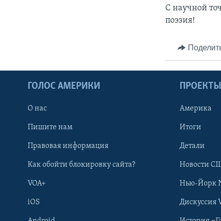
C научной то
поэзия!
Поделит
ГОЛОС АМЕРИКИ
ПРОЕКТ
О нас
Америка
Пишите нам
Итоги
Правовая информация
Детали
Как обойти блокировку сайта?
Новости СШ
VOA+
Нью-Йорк 
iOS
Дискуссия 
Android
История «Г