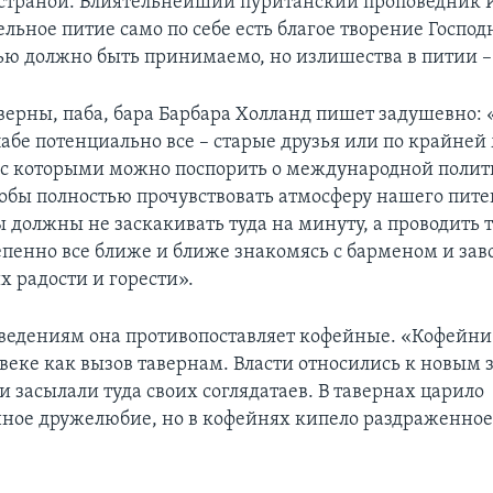
страной. Влиятельнейший пуританский проповедник 
льное питие само по себе есть благое творение Господн
ью должно быть принимаемо, но излишества в питии –
аверны, паба, бара Барбара Холланд пишет задушевно: 
абе потенциально все – старые друзья или по крайней
 с которыми можно поспорить о международной полит
обы полностью прочувствовать атмосферу нашего пите
ы должны не заскакивать туда на минуту, а проводить 
тепенно все ближе и ближе знакомясь с барменом и зав
х радости и горести».
едениям она противопоставляет кофейные. «Кофейни
 веке как вызов тавернам. Власти относились к новым 
 засылали туда своих соглядатаев. В тавернах царило
ое дружелюбие, но в кофейнях кипело раздраженное