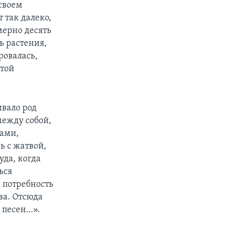
 своем
 так далеко,
мерно десять
ь растения,
ровалась,
этой
ивало род
между собой,
тами,
ь с жатвой,
уда, когда
ься
 потребность
ва. Отсюда
х песен…».