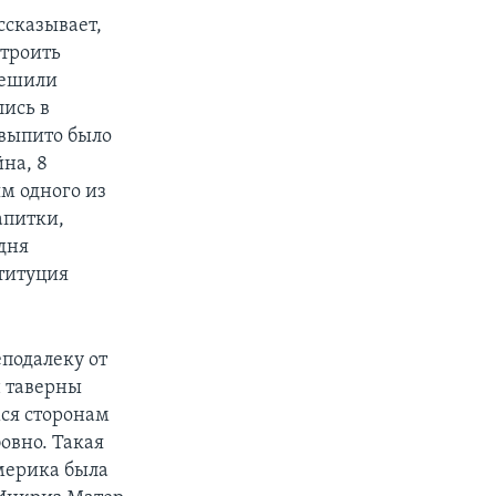
ссказывает,
строить
решили
лись в
 выпито было
йна, 8
ям одного из
апитки,
 дня
титуция
еподалеку от
н таверны
мся сторонам
овно. Такая
Америка была