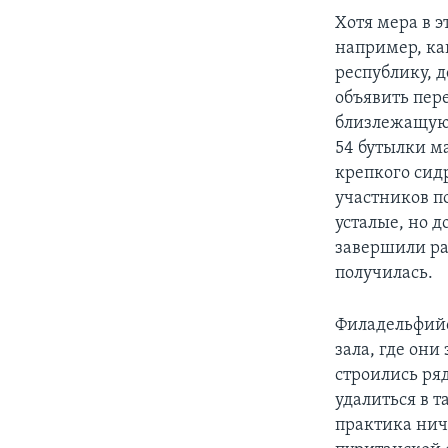
Хотя мера в э
например, как
республику, 
объявить пере
близлежащую 
54 бутылки ма
крепкого сидр
участников по
усталые, но д
завершили ра
получилась.
Филадельфийс
зала, где они
строились ря
удалиться в т
практика нич