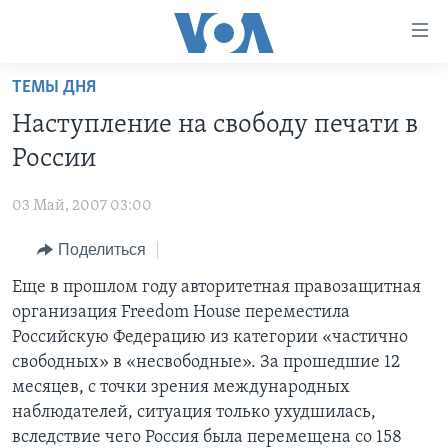
Линки
доступности
Перейти
ТЕМЫ ДНЯ
на
ГЛАВНОЕ
Наступление на свободу печати в
основной
ПРОГРАММЫ
контент
России
ПРОЕКТЫ
Перейти
АМЕРИКА
к
03 Май, 2007 03:00
ЭКСПЕРТИЗА
НОВОСТИ ЗА МИНУТУ
УЧИМ АНГЛИЙСКИЙ
основной
Поделиться
ИНТЕРВЬЮ
ИТОГИ
НАША АМЕРИКАНСКАЯ ИСТОРИЯ
навигации
Перейти
ФАКТЫ ПРОТИВ ФЕЙКОВ
Еще в прошлом году авторитетная правозащитная
ПОЧЕМУ ЭТО ВАЖНО?
А КАК В АМЕРИКЕ?
в
организация Freedom House переместила
ЗА СВОБОДУ ПРЕССЫ
ДИСКУССИЯ VOA
АРТЕФАКТЫ
поиск
Российскую Федерацию из категории «частично
УЧИМ АНГЛИЙСКИЙ
ДЕТАЛИ
АМЕРИКАНСКИЕ ГОРОДКИ
свободных» в «несвободные». За прошедшие 12
месяцев, с точки зрения международных
ВИДЕО
НЬЮ-ЙОРК NEW YORK
ТЕСТЫ
наблюдателей, ситуация только ухудшилась,
ПОДПИСКА НА НОВОСТИ
АМЕРИКА. БОЛЬШОЕ ПУТЕШЕСТВИЕ
вследствие чего Россия была перемещена со 158