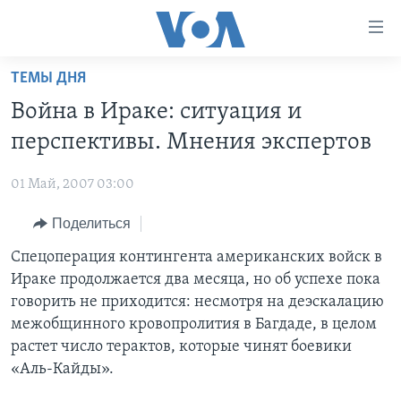
Линки
доступности
Перейти
ТЕМЫ ДНЯ
на
ГЛАВНОЕ
Война в Ираке: ситуация и
основной
ПРОГРАММЫ
контент
перспективы. Мнения экспертов
ПРОЕКТЫ
Перейти
АМЕРИКА
к
01 Май, 2007 03:00
ЭКСПЕРТИЗА
НОВОСТИ ЗА МИНУТУ
УЧИМ АНГЛИЙСКИЙ
основной
Поделиться
ИНТЕРВЬЮ
ИТОГИ
НАША АМЕРИКАНСКАЯ ИСТОРИЯ
навигации
Перейти
ФАКТЫ ПРОТИВ ФЕЙКОВ
Спецоперация контингента американских войск в
ПОЧЕМУ ЭТО ВАЖНО?
А КАК В АМЕРИКЕ?
в
Ираке продолжается два месяца, но об успехе пока
ЗА СВОБОДУ ПРЕССЫ
ДИСКУССИЯ VOA
АРТЕФАКТЫ
поиск
говорить не приходится: несмотря на деэскалацию
УЧИМ АНГЛИЙСКИЙ
ДЕТАЛИ
АМЕРИКАНСКИЕ ГОРОДКИ
межобщинного кровопролития в Багдаде, в целом
растет число терактов, которые чинят боевики
ВИДЕО
НЬЮ-ЙОРК NEW YORK
ТЕСТЫ
«Аль-Кайды».
ПОДПИСКА НА НОВОСТИ
АМЕРИКА. БОЛЬШОЕ ПУТЕШЕСТВИЕ