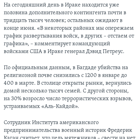
На сегодняшний день в Ираке находится уже
Learning English
половина дополнительного контингента почти в
тридцать тысяч человек; остальных ожидают в
СОЦИАЛЬНЫЕ СЕТИ
конце июня. «В некоторых районах мы опережаем
график развертывания войск, в других – отстаем от
графика», – комментирует командующий
войсками США в Ираке генерал Дэвид Петреус.
Языки
По официальным данным, в Багдаде убийства на
религиозной почве снизились с 1200 в январе до
400 в марте. В столице открыты рынки, вернулись
домой несколько тысяч семей. С другой стороны,
на 30% возросло число террористических взрывов,
устраиваемых «Аль-Кайдой».
Сотрудник Института американского
предпринимательства военный историк Фредерик
Каган считает, что цель мятежников – свести на нет