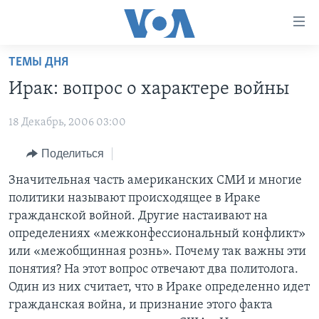
Линки
доступности
Перейти
ТЕМЫ ДНЯ
на
ГЛАВНОЕ
Ирак: вопрос о характере войны
основной
ПРОГРАММЫ
контент
18 Декабрь, 2006 03:00
ПРОЕКТЫ
Перейти
АМЕРИКА
к
ЭКСПЕРТИЗА
Поделиться
НОВОСТИ ЗА МИНУТУ
УЧИМ АНГЛИЙСКИЙ
основной
ИНТЕРВЬЮ
ИТОГИ
НАША АМЕРИКАНСКАЯ ИСТОРИЯ
Значительная часть американских СМИ и многие
навигации
политики называют происходящее в Ираке
Перейти
ФАКТЫ ПРОТИВ ФЕЙКОВ
ПОЧЕМУ ЭТО ВАЖНО?
А КАК В АМЕРИКЕ?
гражданской войной. Другие настаивают на
в
ЗА СВОБОДУ ПРЕССЫ
ДИСКУССИЯ VOA
АРТЕФАКТЫ
определениях «межконфессиональный конфликт»
поиск
или «межобщинная рознь». Почему так важны эти
УЧИМ АНГЛИЙСКИЙ
ДЕТАЛИ
АМЕРИКАНСКИЕ ГОРОДКИ
понятия? На этот вопрос отвечают два политолога.
ВИДЕО
НЬЮ-ЙОРК NEW YORK
ТЕСТЫ
Один из них считает, что в Ираке определенно идет
гражданская война, и признание этого факта
ПОДПИСКА НА НОВОСТИ
АМЕРИКА. БОЛЬШОЕ ПУТЕШЕСТВИЕ