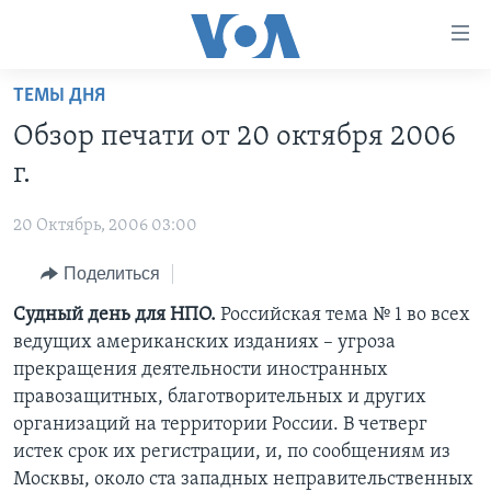
Линки
доступности
Перейти
ТЕМЫ ДНЯ
на
ГЛАВНОЕ
Обзор печати от 20 октября 2006
основной
ПРОГРАММЫ
контент
г.
ПРОЕКТЫ
Перейти
АМЕРИКА
к
20 Октябрь, 2006 03:00
ЭКСПЕРТИЗА
НОВОСТИ ЗА МИНУТУ
УЧИМ АНГЛИЙСКИЙ
основной
Поделиться
ИНТЕРВЬЮ
ИТОГИ
НАША АМЕРИКАНСКАЯ ИСТОРИЯ
навигации
Перейти
ФАКТЫ ПРОТИВ ФЕЙКОВ
Судный день для НПО.
Российская тема № 1 во всех
ПОЧЕМУ ЭТО ВАЖНО?
А КАК В АМЕРИКЕ?
в
ведущих американских изданиях – угроза
ЗА СВОБОДУ ПРЕССЫ
ДИСКУССИЯ VOA
АРТЕФАКТЫ
поиск
прекращения деятельности иностранных
УЧИМ АНГЛИЙСКИЙ
ДЕТАЛИ
АМЕРИКАНСКИЕ ГОРОДКИ
правозащитных, благотворительных и других
организаций на территории России. В четверг
ВИДЕО
НЬЮ-ЙОРК NEW YORK
ТЕСТЫ
истек срок их регистрации, и, по сообщениям из
ПОДПИСКА НА НОВОСТИ
АМЕРИКА. БОЛЬШОЕ ПУТЕШЕСТВИЕ
Москвы, около ста западных неправительственных