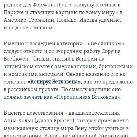
родной для Формана Праге, живущую сейчас в
Learning English
Париже и ставящую картины по всему миру – в
Америке, Германии, Польше. Иногда удачные,
СОЦИАЛЬНЫЕ СЕТИ
иногда не слишком.
Именно к последней категории – «не слишком» –
следует отнести и ее очередную работу Copying
Языки
Beethoven – фильм, снятый в Венгрии на
английском языке с американскими, британскими
и немецкими актерами. Однако название его не
означает
«Копируя Бетховена»
, как это предложено
в российском прокате. По смыслу картины оно
должно звучать как «Переписывая Бетховена».
В центре повествования – двадцатитрехлетняя
Анна Хольц (Диана Крюгер), которая приезжает в
музыкальную столицу мира Вену, чтобы учиться в
консерватории. Анна – начинающий композитор,