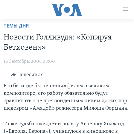
Линки
доступности
Перейти
ТЕМЫ ДНЯ
на
ГЛАВНОЕ
Новости Голливуда: «Копируя
основной
ПРОГРАММЫ
контент
Бетховена»
ПРОЕКТЫ
Перейти
АМЕРИКА
к
16 Сентябрь, 2006 03:00
ЭКСПЕРТИЗА
НОВОСТИ ЗА МИНУТУ
УЧИМ АНГЛИЙСКИЙ
основной
Поделиться
ИНТЕРВЬЮ
ИТОГИ
НАША АМЕРИКАНСКАЯ ИСТОРИЯ
навигации
Перейти
ФАКТЫ ПРОТИВ ФЕЙКОВ
Кто бы и где бы ни ставил фильм о великом
ПОЧЕМУ ЭТО ВАЖНО?
А КАК В АМЕРИКЕ?
в
композиторе, его работу обязательно будут
ЗА СВОБОДУ ПРЕССЫ
ДИСКУССИЯ VOA
АРТЕФАКТЫ
поиск
сравнивать с не превзойденным никем до сих пор
УЧИМ АНГЛИЙСКИЙ
ДЕТАЛИ
АМЕРИКАНСКИЕ ГОРОДКИ
шедевром «Амадей» режиссера Милоша Формана.
ВИДЕО
НЬЮ-ЙОРК NEW YORK
ТЕСТЫ
Та же судьба ожидает и польку Агнешку Холланд
ПОДПИСКА НА НОВОСТИ
АМЕРИКА. БОЛЬШОЕ ПУТЕШЕСТВИЕ
(«Европа, Европа»), учившуюся в киношколе в