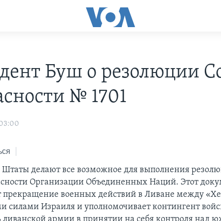
дент Буш о резолюции С
асности № 1701
 03:00
ься
Штаты делают все возможное для выполнения резолю
асности Организации Объединенных Наций. Этот док
 прекращение военных действий в Ливане между «Хе
 силами Израиля и уполномочивает контингент вой
ь ливанской армии в принятии на себя контроля над 