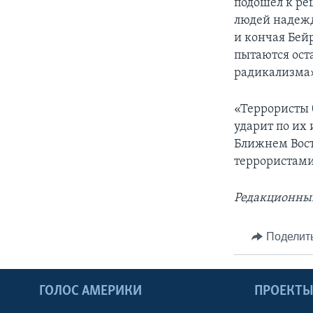
подошел к ре
людей надежд
и кончая Бей
пытаются оста
радикализма
«Террористы 
ударит по их
Ближнем Вост
террористами
Редакционны
Поделит
ГОЛОС АМЕРИКИ
ПРОЕКТ