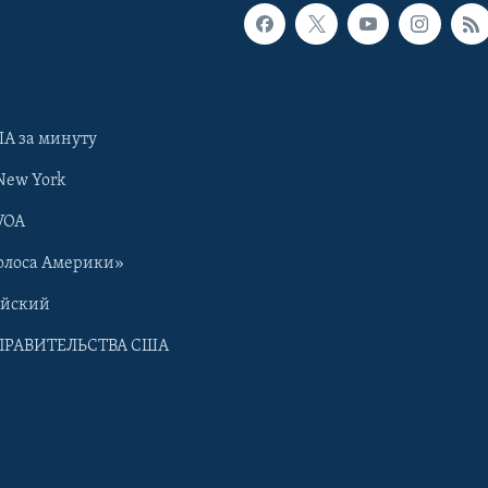
А за минуту
New York
VOA
олоса Америки»
ийский
ПРАВИТЕЛЬСТВА США