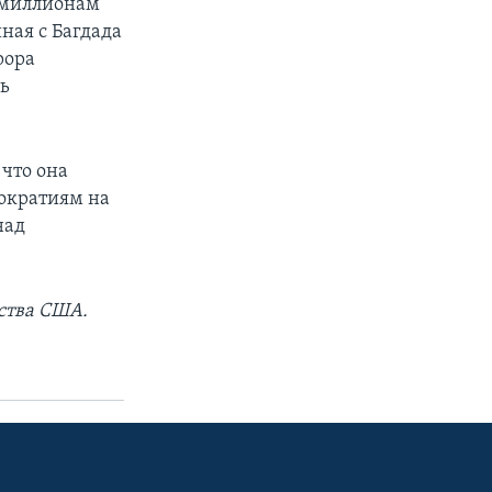
 миллионам
ная с Багдада
рора
ть
что она
ократиям на
над
ства США.