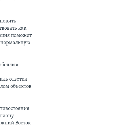
ановить
твовать как
люция поможет
ь нормальную
езболлы»
иль ответил
лом объектов
отивостояния
гиону.
ижний Восток