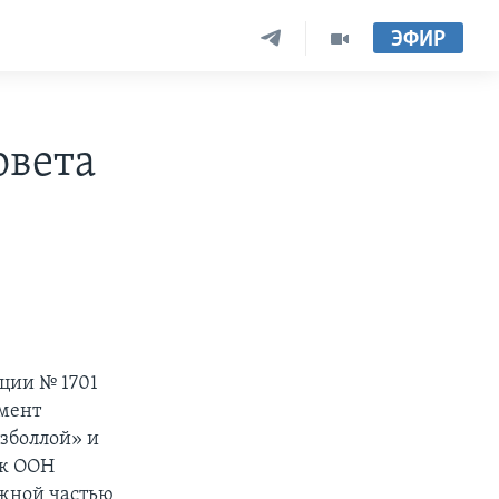
ЭФИР
овета
ции № 1701
умент
зболлой» и
ск ООН
южной частью