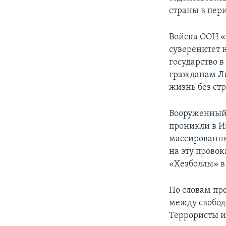
страны в пер
Войска ООН «
суверенитет 
государство 
гражданам Ли
жизнь без ст
Вооруженный 
проникли в И
массированны
на эту прово
«Хезболлы» в
По словам пр
между свобод
Террористы и