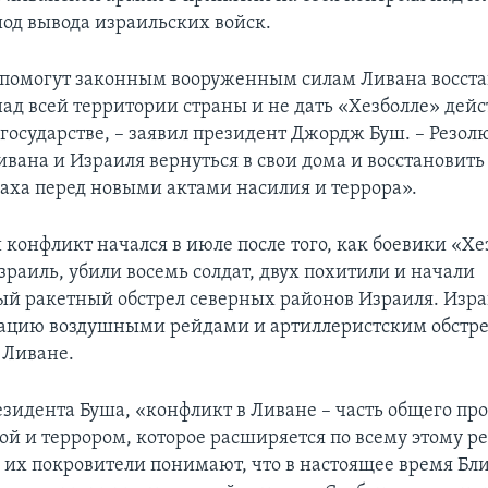
иод вывода израильских войск.
помогут законным вооруженным силам Ливана восст
над всей территории страны и не дать «Хезболле» дейс
в государстве, – заявил президент Джордж Буш. – Резо
вана и Израиля вернуться в свои дома и восстановит
раха перед новыми актами насилия и террора».
конфликт начался в июле после того, как боевики «Х
зраиль, убили восемь солдат, двух похитили и начали
й ракетный обстрел северных районов Израиля. Изра
кацию воздушными рейдами и артиллеристским обстре
 Ливане.
езидента Буша, «конфликт в Ливане – часть общего пр
ой и террором, которое расширяется по всему этому ре
 их покровители понимают, что в настоящее время Бл