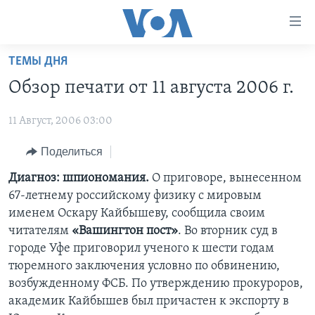
Линки
доступности
Перейти
ТЕМЫ ДНЯ
на
ГЛАВНОЕ
Обзор печати от 11 августа 2006 г.
основной
ПРОГРАММЫ
контент
11 Август, 2006 03:00
ПРОЕКТЫ
Перейти
АМЕРИКА
к
ЭКСПЕРТИЗА
Поделиться
НОВОСТИ ЗА МИНУТУ
УЧИМ АНГЛИЙСКИЙ
основной
ИНТЕРВЬЮ
ИТОГИ
НАША АМЕРИКАНСКАЯ ИСТОРИЯ
Диагноз: шпиономания.
О приговоре, вынесенном
навигации
67-летнему российскому физику с мировым
Перейти
ФАКТЫ ПРОТИВ ФЕЙКОВ
ПОЧЕМУ ЭТО ВАЖНО?
А КАК В АМЕРИКЕ?
именем Оскару Кайбышеву, сообщила своим
в
ЗА СВОБОДУ ПРЕССЫ
ДИСКУССИЯ VOA
АРТЕФАКТЫ
читателям
«Вашингтон пост»
. Во вторник суд в
поиск
городе Уфе приговорил ученого к шести годам
УЧИМ АНГЛИЙСКИЙ
ДЕТАЛИ
АМЕРИКАНСКИЕ ГОРОДКИ
тюремного заключения условно по обвинению,
ВИДЕО
НЬЮ-ЙОРК NEW YORK
ТЕСТЫ
возбужденному ФСБ. По утверждению прокуроров,
академик Кайбышев был причастен к экспорту в
ПОДПИСКА НА НОВОСТИ
АМЕРИКА. БОЛЬШОЕ ПУТЕШЕСТВИЕ