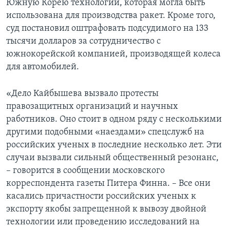
Южную Корею технологии, которая могла быть
использована для производства ракет. Кроме того,
Learning English
суд постановил оштрафовать подсудимого на 133
тысячи долларов за сотрудничество с
СОЦИАЛЬНЫЕ СЕТИ
южнокорейской компанией, производящей колеса
для автомобилей.
«Дело Кайбышева вызвало протесты
Языки
правозащитных организаций и научных
работников. Оно стоит в одном ряду с несколькими
другими подобными «наездами» спецслужб на
российских ученых в последние несколько лет. Эти
случаи вызвали сильный общественный резонанс,
– говорится в сообщении московского
корреспондента газеты Питера Финна. – Все они
касались причастности российских ученых к
экспорту якобы запрещенной к вывозу двойной
технологии или проведению исследований на