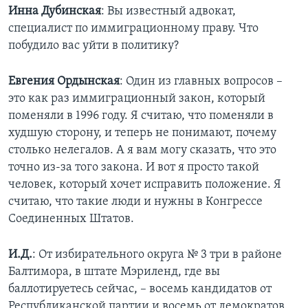
Инна Дубинская
: Вы известный адвокат,
Learning English
специалист по иммиграционному праву. Что
побудило вас уйти в политику?
СОЦИАЛЬНЫЕ СЕТИ
Евгения Ордынская
: Один из главных вопросов –
это как раз иммиграционный закон, который
поменяли в 1996 году. Я считаю, что поменяли в
Языки
худшую сторону, и теперь не понимают, почему
столько нелегалов. А я вам могу сказать, что это
точно из-за того закона. И вот я просто такой
человек, который хочет исправить положение. Я
считаю, что такие люди и нужны в Конгрессе
Соединенных Штатов.
И.Д.
: От избирательного округа № 3 три в районе
Балтимора, в штате Мэриленд, где вы
баллотируетесь сейчас, – восемь кандидатов от
Республиканской партии и восемь от демократов.