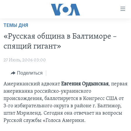
Линки
доступности
Перейти
ТЕМЫ ДНЯ
на
ГЛАВНОЕ
«Русская община в Балтиморе –
основной
ПРОГРАММЫ
контент
спящий гигант»
ПРОЕКТЫ
Перейти
АМЕРИКА
к
27 Июль, 2006 03:00
ЭКСПЕРТИЗА
НОВОСТИ ЗА МИНУТУ
УЧИМ АНГЛИЙСКИЙ
основной
Поделиться
ИНТЕРВЬЮ
ИТОГИ
НАША АМЕРИКАНСКАЯ ИСТОРИЯ
навигации
Перейти
ФАКТЫ ПРОТИВ ФЕЙКОВ
Американский адвокат
Евгения Ордынская
, первая
ПОЧЕМУ ЭТО ВАЖНО?
А КАК В АМЕРИКЕ?
в
американка российско-украинского
ЗА СВОБОДУ ПРЕССЫ
ДИСКУССИЯ VOA
АРТЕФАКТЫ
поиск
происхождения, баллотируется в Конгресс США от
УЧИМ АНГЛИЙСКИЙ
ДЕТАЛИ
АМЕРИКАНСКИЕ ГОРОДКИ
3-го избирательного округа в районе г. Балтимор,
штат Мэриленд. Сегодня она отвечает на вопросы
ВИДЕО
НЬЮ-ЙОРК NEW YORK
ТЕСТЫ
Русской службы «Голоса Америки.
ПОДПИСКА НА НОВОСТИ
АМЕРИКА. БОЛЬШОЕ ПУТЕШЕСТВИЕ