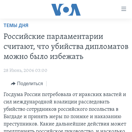
Линки
доступности
Перейти
ТЕМЫ ДНЯ
на
ГЛАВНОЕ
Российские парламентарии
основной
ПРОГРАММЫ
контент
считают, что убийства дипломатов
ПРОЕКТЫ
Перейти
АМЕРИКА
можно было избежать
к
ЭКСПЕРТИЗА
НОВОСТИ ЗА МИНУТУ
УЧИМ АНГЛИЙСКИЙ
основной
28 Июнь, 2006 03:00
ИНТЕРВЬЮ
ИТОГИ
НАША АМЕРИКАНСКАЯ ИСТОРИЯ
навигации
Перейти
Поделиться
ФАКТЫ ПРОТИВ ФЕЙКОВ
ПОЧЕМУ ЭТО ВАЖНО?
А КАК В АМЕРИКЕ?
в
Госдума России потребовала от иракских властей и
ЗА СВОБОДУ ПРЕССЫ
ДИСКУССИЯ VOA
АРТЕФАКТЫ
поиск
сил международной коалиции расследовать
УЧИМ АНГЛИЙСКИЙ
ДЕТАЛИ
АМЕРИКАНСКИЕ ГОРОДКИ
убийство сотрудников российского посольства в
ВИДЕО
Багдаде и принять меры по поимке и наказанию
НЬЮ-ЙОРК NEW YORK
ТЕСТЫ
преступников. Какие дальнейшие действия может
ПОДПИСКА НА НОВОСТИ
АМЕРИКА. БОЛЬШОЕ ПУТЕШЕСТВИЕ
предпринять российское руководство, и насколько