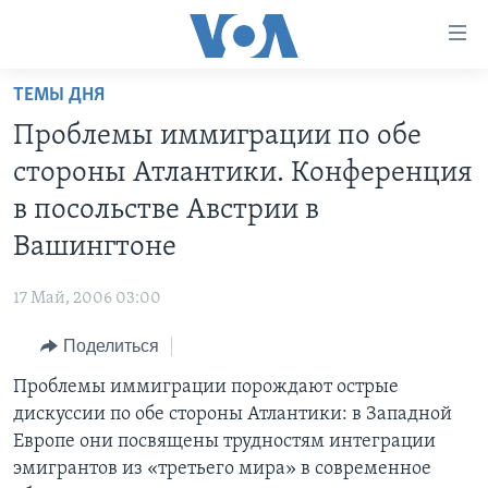
Линки
доступности
Перейти
ТЕМЫ ДНЯ
на
ГЛАВНОЕ
Проблемы иммиграции по обе
основной
ПРОГРАММЫ
контент
стороны Атлантики. Конференция
ПРОЕКТЫ
Перейти
АМЕРИКА
в посольстве Австрии в
к
ЭКСПЕРТИЗА
НОВОСТИ ЗА МИНУТУ
УЧИМ АНГЛИЙСКИЙ
Вашингтоне
основной
ИНТЕРВЬЮ
ИТОГИ
НАША АМЕРИКАНСКАЯ ИСТОРИЯ
навигации
17 Май, 2006 03:00
Перейти
ФАКТЫ ПРОТИВ ФЕЙКОВ
ПОЧЕМУ ЭТО ВАЖНО?
А КАК В АМЕРИКЕ?
в
Поделиться
ЗА СВОБОДУ ПРЕССЫ
ДИСКУССИЯ VOA
АРТЕФАКТЫ
поиск
Проблемы иммиграции порождают острые
УЧИМ АНГЛИЙСКИЙ
ДЕТАЛИ
АМЕРИКАНСКИЕ ГОРОДКИ
дискуссии по обе стороны Атлантики: в Западной
ВИДЕО
НЬЮ-ЙОРК NEW YORK
ТЕСТЫ
Европе они посвящены трудностям интеграции
эмигрантов из «третьего мира» в современное
ПОДПИСКА НА НОВОСТИ
АМЕРИКА. БОЛЬШОЕ ПУТЕШЕСТВИЕ