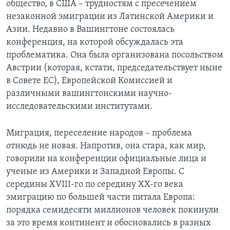
общество, в США – трудностям с пресечением
незаконной эмиграции из Латинской Америки и
Learning English
Азии. Недавно в Вашингтоне состоялась
конференция, на которой обсуждалась эта
СОЦИАЛЬНЫЕ СЕТИ
проблематика. Она была организована посольством
Австрии (которая, кстати, председательствует ныне
в Совете ЕС), Европейской Комиссией и
различными вашингтонскими научно-
Языки
исследовательскими институтами.
Миграция, переселение народов – проблема
отнюдь не новая. Напротив, она стара, как мир,
говорили на конференции официальные лица и
ученые из Америки и Западной Европы. С
середины XVIII-го по середину XX-го века
эмиграцию по большей части питала Европа:
порядка семидесяти миллионов человек покинули
за это время континент и обосновались в разных