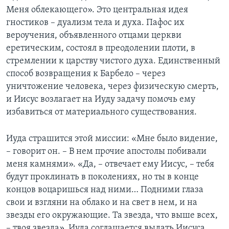
Меня облекающего». Это центральная идея
гностиков – дуализм тела и духа. Пафос их
вероучения, объявленного отцами церкви
еретическим, состоял в преодолении плоти, в
стремлении к царству чистого духа. Единственный
способ возвращения к Барбело – через
уничтожение человека, через физическую смерть,
и Иисус возлагает на Иуду задачу помочь ему
избавиться от материального существования.
Иуда страшится этой миссии: «Мне было видение,
– говорит он. – В нем прочие апостолы побивали
меня камнями». «Да, – отвечает ему Иисус, – тебя
будут проклинать в поколениях, но ты в конце
концов воцаришься над ними… Подними глаза
свои и взгляни на облако и на свет в нем, и на
звезды его окружающие. Та звезда, что выше всех,
– твоя звезда». Иуда соглашается выдать Иисуса