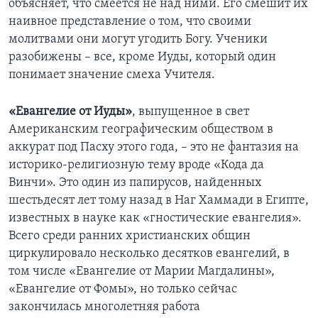
объясняет, что смеется не над ними. Его смешит их
наивное представление о том, что своими
Learning English
молитвами они могут угодить Богу. Ученики
разобижены – все, кроме Иуды, который один
СОЦИАЛЬНЫЕ СЕТИ
понимает значение смеха Учителя.
«Евангелие от Иуды»
, выпущенное в свет
Американским географическим обществом в
Языки
аккурат под Пасху этого года, – это не фантазия на
историко-религиозную тему вроде «Кода да
Винчи». Это один из папирусов, найденных
шестьдесят лет тому назад в Наг Хаммади в Египте,
известных в науке как «гностические евангелия».
Всего среди ранних христианских общин
циркулировало несколько десятков евангелий, в
том числе «Евангелие от Марии Магдалины»,
«Евангелие от Фомы», но только сейчас
закончилась многолетняя работа