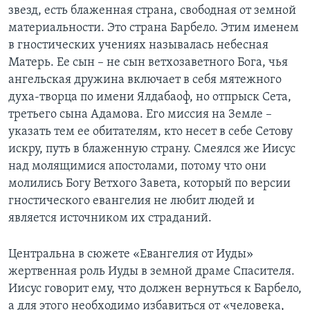
звезд, есть блаженная страна, свободная от земной
материальности. Это страна Барбело. Этим именем
в гностических учениях называлась небесная
Матерь. Ее сын – не сын ветхозаветного Бога, чья
ангельская дружина включает в себя мятежного
духа-творца по имени Ялдабаоф, но отпрыск Сета,
третьего сына Адамова. Его миссия на Земле –
указать тем ее обитателям, кто несет в себе Сетову
искру, путь в блаженную страну. Смеялся же Иисус
над молящимися апостолами, потому что они
молились Богу Ветхого Завета, который по версии
гностического евангелия не любит людей и
является источником их страданий.
Центральна в сюжете «Евангелия от Иуды»
жертвенная роль Иуды в земной драме Спасителя.
Иисус говорит ему, что должен вернуться к Барбело,
а для этого необходимо избавиться от «человека,