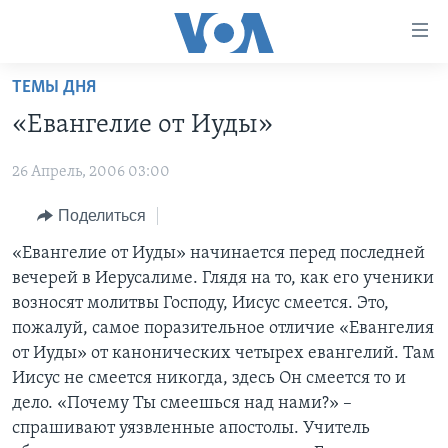
Линки
доступности
Перейти
ТЕМЫ ДНЯ
на
ГЛАВНОЕ
«Евангелие от Иуды»
основной
ПРОГРАММЫ
контент
26 Апрель, 2006 03:00
ПРОЕКТЫ
Перейти
АМЕРИКА
к
ЭКСПЕРТИЗА
Поделиться
НОВОСТИ ЗА МИНУТУ
УЧИМ АНГЛИЙСКИЙ
основной
ИНТЕРВЬЮ
ИТОГИ
НАША АМЕРИКАНСКАЯ ИСТОРИЯ
«Евангелие от Иуды» начинается перед последней
навигации
вечерей в Иерусалиме. Глядя на то, как его ученики
Перейти
ФАКТЫ ПРОТИВ ФЕЙКОВ
ПОЧЕМУ ЭТО ВАЖНО?
А КАК В АМЕРИКЕ?
возносят молитвы Господу, Иисус смеется. Это,
в
ЗА СВОБОДУ ПРЕССЫ
ДИСКУССИЯ VOA
АРТЕФАКТЫ
пожалуй, самое поразительное отличие «Евангелия
поиск
от Иуды» от канонических четырех евангелий. Там
УЧИМ АНГЛИЙСКИЙ
ДЕТАЛИ
АМЕРИКАНСКИЕ ГОРОДКИ
Иисус не смеется никогда, здесь Он смеется то и
ВИДЕО
НЬЮ-ЙОРК NEW YORK
ТЕСТЫ
дело. «Почему Ты смеешься над нами?» –
спрашивают уязвленные апостолы. Учитель
ПОДПИСКА НА НОВОСТИ
АМЕРИКА. БОЛЬШОЕ ПУТЕШЕСТВИЕ