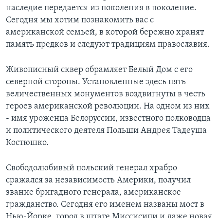
наследие передается из поколения в поколение.
Learning English
Сегодня мы хотим познакомить вас с
американской семьей, в которой бережно хранят
СОЦИАЛЬНЫЕ СЕТИ
память предков и следуют традициям православия.
Живописный сквер обрамляет Белый Дом с его
северной стороны. Установленные здесь пять
Языки
величественных монументов воздвигнуты в честь
героев американской революции. На одном из них
- имя уроженца Белоруссии, известного полководца
и политического деятеля Польши Андрея Тадеуша
Костюшко.
Свободолюбивый польский генерал храбро
сражался за независимость Америки, получил
звание бригадного генерала, американское
гражданство. Сегодня его именем названы мост в
Нью-Йорке, город в штате Миссисипи и даже новая