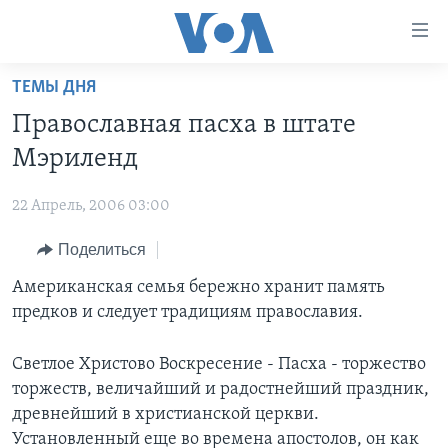
Линки
доступности
Перейти
ТЕМЫ ДНЯ
на
ГЛАВНОЕ
Православная пасха в штате
основной
ПРОГРАММЫ
контент
Мэриленд
ПРОЕКТЫ
Перейти
АМЕРИКА
к
22 Апрель, 2006 03:00
ЭКСПЕРТИЗА
НОВОСТИ ЗА МИНУТУ
УЧИМ АНГЛИЙСКИЙ
основной
Поделиться
ИНТЕРВЬЮ
ИТОГИ
НАША АМЕРИКАНСКАЯ ИСТОРИЯ
навигации
Перейти
ФАКТЫ ПРОТИВ ФЕЙКОВ
Американская семья бережно хранит память
ПОЧЕМУ ЭТО ВАЖНО?
А КАК В АМЕРИКЕ?
в
предков и следует традициям православия.
ЗА СВОБОДУ ПРЕССЫ
ДИСКУССИЯ VOA
АРТЕФАКТЫ
поиск
УЧИМ АНГЛИЙСКИЙ
ДЕТАЛИ
АМЕРИКАНСКИЕ ГОРОДКИ
Светлое Христово Воскресение - Пасха - торжество
торжеств, величайший и радостнейший праздник,
ВИДЕО
НЬЮ-ЙОРК NEW YORK
ТЕСТЫ
древнейший в христианской церкви.
ПОДПИСКА НА НОВОСТИ
АМЕРИКА. БОЛЬШОЕ ПУТЕШЕСТВИЕ
Установленный еще во времена апостолов, он как