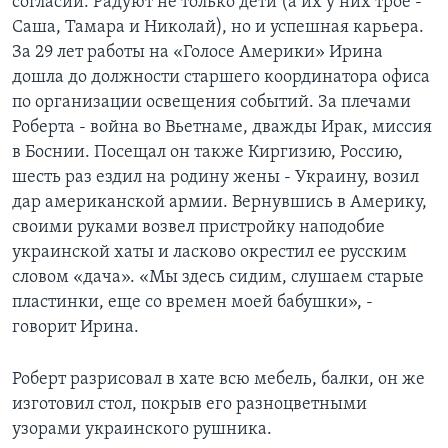
согласии. Радуют не только дети (а их у них трое -
Саша, Тамара и Николай), но и успешная карьера.
За 29 лет работы на «Голосе Америки» Ирина
дошла до должности старшего координатора офиса
по организации освещения событий. За плечами
Роберта - война во Вьетнаме, дважды Ирак, миссия
в Боснии. Посещал он также Киргизию, Россию,
шесть раз ездил на родину жены - Украину, возил
дар американской армии. Вернувшись в Америку,
своими руками возвел пристройку наподобие
украинской хаты и ласково окрестил ее русским
словом «дача». «Мы здесь сидим, слушаем старые
пластинки, еще со времен моей бабушки», -
говорит Ирина.
Роберт разрисовал в хате всю мебель, балки, он же
изготовил стол, покрыв его разноцветными
узорами украинского рушника.