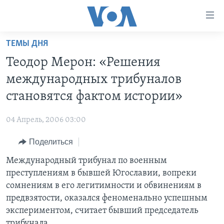
Линки
доступности
Перейти
ТЕМЫ ДНЯ
на
ГЛАВНОЕ
Теодор Мерон: «Решения
основной
ПРОГРАММЫ
контент
международных трибуналов
ПРОЕКТЫ
Перейти
АМЕРИКА
становятся фактом истории»
к
ЭКСПЕРТИЗА
НОВОСТИ ЗА МИНУТУ
УЧИМ АНГЛИЙСКИЙ
основной
04 Апрель, 2006 03:00
ИНТЕРВЬЮ
ИТОГИ
НАША АМЕРИКАНСКАЯ ИСТОРИЯ
навигации
Перейти
Поделиться
ФАКТЫ ПРОТИВ ФЕЙКОВ
ПОЧЕМУ ЭТО ВАЖНО?
А КАК В АМЕРИКЕ?
в
Международный трибунал по военным
ЗА СВОБОДУ ПРЕССЫ
ДИСКУССИЯ VOA
АРТЕФАКТЫ
поиск
преступлениям в бывшей Югославии, вопреки
УЧИМ АНГЛИЙСКИЙ
ДЕТАЛИ
АМЕРИКАНСКИЕ ГОРОДКИ
сомнениям в его легитимности и обвинениям в
ВИДЕО
предвзятости, оказался феноменально успешным
НЬЮ-ЙОРК NEW YORK
ТЕСТЫ
экспериментом, считает бывший председатель
ПОДПИСКА НА НОВОСТИ
АМЕРИКА. БОЛЬШОЕ ПУТЕШЕСТВИЕ
трибунала.