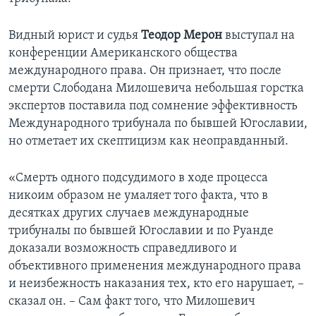
Learning English
Видный юрист и судья
Теодор Мерон
выступал на
конференции Американского общества
СОЦИАЛЬНЫЕ СЕТИ
международного права. Он признает, что после
смерти Слободана Милошевича небольшая горстка
экспертов поставила под сомнение эффективность
Международного трибунала по бывшей Югославии,
Языки
но отметает их скептицизм как неоправданный.
«Смерть одного подсудимого в ходе процесса
никоим образом не умаляет того факта, что в
десятках других случаев международные
трибуналы по бывшей Югославии и по Руанде
доказали возможность справедливого и
объективного применения международного права
и неизбежность наказания тех, кто его нарушает, –
сказал он. – Сам факт того, что Милошевич