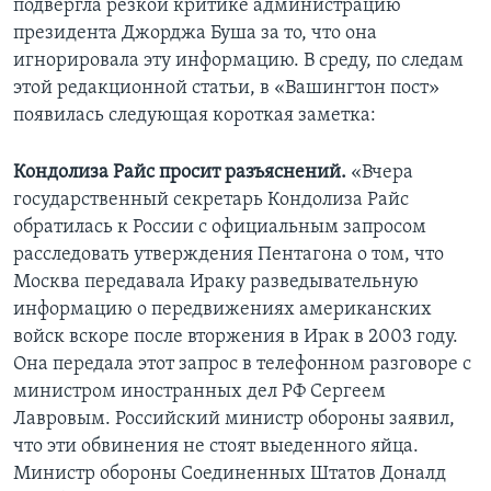
подвергла резкой критике администрацию
президента Джорджа Буша за то, что она
Learning English
игнорировала эту информацию. В среду, по следам
этой редакционной статьи, в «Вашингтон пост»
СОЦИАЛЬНЫЕ СЕТИ
появилась следующая короткая заметка:
Кондолиза Райс просит разъяснений.
«Вчера
государственный секретарь Кондолиза Райс
Языки
обратилась к России с официальным запросом
расследовать утверждения Пентагона о том, что
Москва передавала Ираку разведывательную
информацию о передвижениях американских
войск вскоре после вторжения в Ирак в 2003 году.
Она передала этот запрос в телефонном разговоре с
министром иностранных дел РФ Сергеем
Лавровым. Российский министр обороны заявил,
что эти обвинения не стоят выеденного яйца.
Министр обороны Соединенных Штатов Доналд