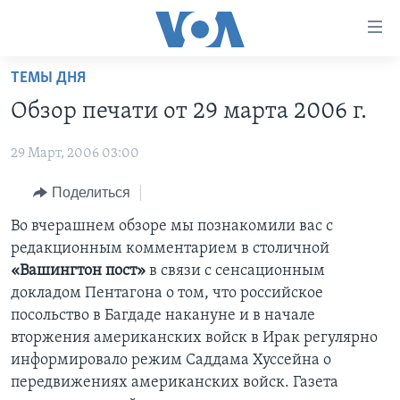
Линки
доступности
Перейти
ТЕМЫ ДНЯ
на
ГЛАВНОЕ
Обзор печати от 29 марта 2006 г.
основной
ПРОГРАММЫ
контент
29 Март, 2006 03:00
ПРОЕКТЫ
Перейти
АМЕРИКА
к
ЭКСПЕРТИЗА
Поделиться
НОВОСТИ ЗА МИНУТУ
УЧИМ АНГЛИЙСКИЙ
основной
ИНТЕРВЬЮ
ИТОГИ
НАША АМЕРИКАНСКАЯ ИСТОРИЯ
Во вчерашнем обзоре мы познакомили вас с
навигации
редакционным комментарием в столичной
Перейти
ФАКТЫ ПРОТИВ ФЕЙКОВ
ПОЧЕМУ ЭТО ВАЖНО?
А КАК В АМЕРИКЕ?
«Вашингтон пост»
в связи с сенсационным
в
ЗА СВОБОДУ ПРЕССЫ
ДИСКУССИЯ VOA
АРТЕФАКТЫ
докладом Пентагона о том, что российское
поиск
посольство в Багдаде накануне и в начале
УЧИМ АНГЛИЙСКИЙ
ДЕТАЛИ
АМЕРИКАНСКИЕ ГОРОДКИ
вторжения американских войск в Ирак регулярно
ВИДЕО
НЬЮ-ЙОРК NEW YORK
ТЕСТЫ
информировало режим Саддама Хуссейна о
передвижениях американских войск. Газета
ПОДПИСКА НА НОВОСТИ
АМЕРИКА. БОЛЬШОЕ ПУТЕШЕСТВИЕ