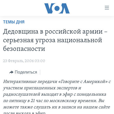
Линки
доступности
Перейти
ТЕМЫ ДНЯ
на
ГЛАВНОЕ
Дедовщина в российской армии –
основной
ПРОГРАММЫ
контент
серьезная угроза национальной
ПРОЕКТЫ
Перейти
АМЕРИКА
безопасности
к
ЭКСПЕРТИЗА
НОВОСТИ ЗА МИНУТУ
УЧИМ АНГЛИЙСКИЙ
основной
23 Февраль, 2006 03:00
ИНТЕРВЬЮ
ИТОГИ
НАША АМЕРИКАНСКАЯ ИСТОРИЯ
навигации
Перейти
Поделиться
ФАКТЫ ПРОТИВ ФЕЙКОВ
ПОЧЕМУ ЭТО ВАЖНО?
А КАК В АМЕРИКЕ?
в
Интерактивные передачи «Говорите с Америкой» с
ЗА СВОБОДУ ПРЕССЫ
ДИСКУССИЯ VOA
АРТЕФАКТЫ
поиск
участием приглашенных экспертов и
УЧИМ АНГЛИЙСКИЙ
ДЕТАЛИ
АМЕРИКАНСКИЕ ГОРОДКИ
радиослушателей выходят в эфир с понедельника
ВИДЕО
по пятницу в 21 час по московскому времени. Вы
НЬЮ-ЙОРК NEW YORK
ТЕСТЫ
можете также слушать их в записи на нашем сайте
ПОДПИСКА НА НОВОСТИ
АМЕРИКА. БОЛЬШОЕ ПУТЕШЕСТВИЕ
после выхода в эфир.