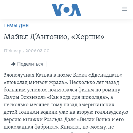
Линки
доступности
Перейти
ТЕМЫ ДНЯ
на
ГЛАВНОЕ
Майкл Д’Антонио, «Херши»
основной
ПРОГРАММЫ
контент
17 Январь, 2006 03:00
ПРОЕКТЫ
Перейти
АМЕРИКА
к
ЭКСПЕРТИЗА
Поделиться
НОВОСТИ ЗА МИНУТУ
УЧИМ АНГЛИЙСКИЙ
основной
ИНТЕРВЬЮ
ИТОГИ
НАША АМЕРИКАНСКАЯ ИСТОРИЯ
Злополучная Катька в поэме Блока «Двенадцать»
навигации
«шоколад миньон жрала». Несколько лет назад
Перейти
ФАКТЫ ПРОТИВ ФЕЙКОВ
ПОЧЕМУ ЭТО ВАЖНО?
А КАК В АМЕРИКЕ?
большим успехом пользовался фильм по роману
в
ЗА СВОБОДУ ПРЕССЫ
ДИСКУССИЯ VOA
АРТЕФАКТЫ
Лауры Эсквивель «Как вода для шоколада», а
поиск
несколько месяцев тому назад американских
УЧИМ АНГЛИЙСКИЙ
ДЕТАЛИ
АМЕРИКАНСКИЕ ГОРОДКИ
детей толпами водили уже на вторую голливудскую
ВИДЕО
НЬЮ-ЙОРК NEW YORK
ТЕСТЫ
версию книжки Роальда Даля «Вилли Вонка и его
шоколадная фабрика». Книжка, по-моему, не
ПОДПИСКА НА НОВОСТИ
АМЕРИКА. БОЛЬШОЕ ПУТЕШЕСТВИЕ