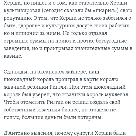
Херши, но пишет и о том, как старательно Херши
культивировал (сегодня сказали бы «пиарил») свою
репутацию. О том, что Херши не только заботился о
быте, здоровье и культурном досуге своих рабочих,
но и шпионил за ними. Не только отдавал
огромные суммы на приют и прочие богоугодные
заведения, но и проигрывал значительные суммы в
казино.
Однажды, на океанском лайнере, наш
шоколадный король проиграл в карты королю
жвачной резинки Риггли. При этом шоколадный
король был уверен, что жвачный король мухлевал.
Чтобы отомстить Риггли он решил создать свой
собственный жвачный бизнес, но это дело не
пошло, большие деньги были потеряны.
Д'Антонио выяснил, почему супруги Херши были