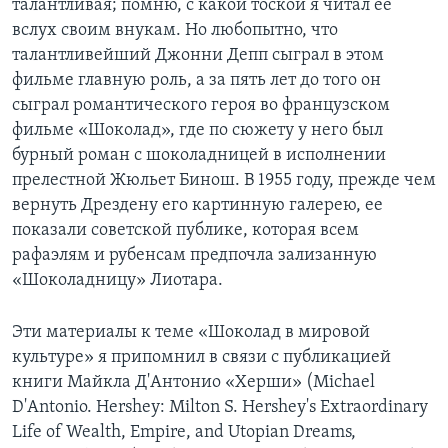
талантливая; помню, с какой тоской я читал ее
вслух своим внукам. Но любопытно, что
Learning English
талантливейший Джонни Депп сыграл в этом
фильме главную роль, а за пять лет до того он
СОЦИАЛЬНЫЕ СЕТИ
сыграл романтического героя во французском
фильме «Шоколад», где по сюжету у него был
бурный роман с шоколадницей в исполнении
прелестной Жюльет Бинош. В 1955 году, прежде чем
Языки
вернуть Дрездену его картинную галерею, ее
показали советской публике, которая всем
рафаэлям и рубенсам предпочла зализанную
«Шоколадницу» Лиотара.
Эти материалы к теме «Шоколад в мировой
культуре» я припомнил в связи с публикацией
книги Майкла Д'Антонио «Херши» (Michael
D'Antonio. Hershey: Milton S. Hershey's Extraordinary
Life of Wealth, Empire, and Utopian Dreams,