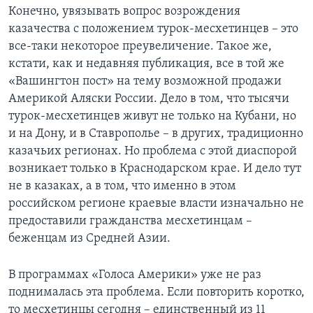
Конечно, увязывать вопрос возрождения
Learning English
казачества с положением турок-месхетинцев – это
все-таки некоторое преувеличение. Такое же,
СОЦИАЛЬНЫЕ СЕТИ
кстати, как и недавняя публикация, все в той же
«Вашингтон пост» на тему возможной продажи
Америкой Аляски России. Дело в том, что тысячи
турок-месхетинцев живут не только на Кубани, но
Языки
и на Дону, и в Ставрополье – в других, традиционно
казачьих регионах. Но проблема с этой диаспорой
возникает только в Краснодарском крае. И дело тут
не в казаках, а в том, что именно в этом
российском регионе краевые власти изначально не
предоставили гражданства месхетинцам –
беженцам из Средней Азии.
В программах «Голоса Америки» уже не раз
поднималась эта проблема. Если повторить коротко,
то месхетинцы сегодня – единственный из 11