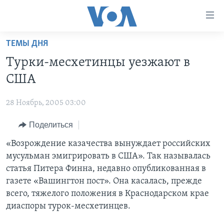
Линки
доступности
Перейти
ТЕМЫ ДНЯ
на
ГЛАВНОЕ
Турки-месхетинцы уезжают в
основной
ПРОГРАММЫ
контент
США
ПРОЕКТЫ
Перейти
АМЕРИКА
к
28 Ноябрь, 2005 03:00
ЭКСПЕРТИЗА
НОВОСТИ ЗА МИНУТУ
УЧИМ АНГЛИЙСКИЙ
основной
Поделиться
ИНТЕРВЬЮ
ИТОГИ
НАША АМЕРИКАНСКАЯ ИСТОРИЯ
навигации
Перейти
ФАКТЫ ПРОТИВ ФЕЙКОВ
«Возрождение казачества вынуждает российских
ПОЧЕМУ ЭТО ВАЖНО?
А КАК В АМЕРИКЕ?
в
мусульман эмигрировать в США». Так называлась
ЗА СВОБОДУ ПРЕССЫ
ДИСКУССИЯ VOA
АРТЕФАКТЫ
поиск
статья Питера Финна, недавно опубликованная в
УЧИМ АНГЛИЙСКИЙ
ДЕТАЛИ
АМЕРИКАНСКИЕ ГОРОДКИ
газете «Вашингтон пост». Она касалась, прежде
всего, тяжелого положения в Краснодарском крае
ВИДЕО
НЬЮ-ЙОРК NEW YORK
ТЕСТЫ
диаспоры турок-месхетинцев.
ПОДПИСКА НА НОВОСТИ
АМЕРИКА. БОЛЬШОЕ ПУТЕШЕСТВИЕ