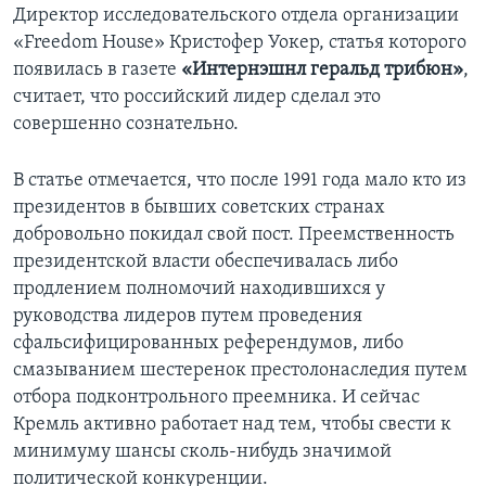
Директор исследовательского отдела организации
Learning English
«Freedom House» Кристофер Уокер, статья которого
появилась в газете
«Интернэшнл геральд трибюн»
,
считает, что российский лидер сделал это
СОЦИАЛЬНЫЕ СЕТИ
совершенно сознательно.
В статье отмечается, что после 1991 года мало кто из
Языки
президентов в бывших советских странах
добровольно покидал свой пост. Преемственность
президентской власти обеспечивалась либо
продлением полномочий находившихся у
руководства лидеров путем проведения
сфальсифицированных референдумов, либо
смазыванием шестеренок престолонаследия путем
отбора подконтрольного преемника. И сейчас
Кремль активно работает над тем, чтобы свести к
минимуму шансы сколь-нибудь значимой
политической конкуренции.