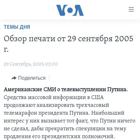
Линки
доступности
Перейти
ТЕМЫ ДНЯ
на
ГЛАВНОЕ
Обзор печати от 29 сентября 2005
основной
ПРОГРАММЫ
контент
г.
ПРОЕКТЫ
Перейти
АМЕРИКА
к
29 Сентябрь, 2005 03:00
ЭКСПЕРТИЗА
НОВОСТИ ЗА МИНУТУ
УЧИМ АНГЛИЙСКИЙ
основной
Поделиться
ИНТЕРВЬЮ
ИТОГИ
НАША АМЕРИКАНСКАЯ ИСТОРИЯ
навигации
Перейти
ФАКТЫ ПРОТИВ ФЕЙКОВ
Американские СМИ о телевыступлении Путина.
ПОЧЕМУ ЭТО ВАЖНО?
А КАК В АМЕРИКЕ?
в
Средства массовой информации в США
ЗА СВОБОДУ ПРЕССЫ
ДИСКУССИЯ VOA
АРТЕФАКТЫ
поиск
продолжают анализировать трехчасовый
УЧИМ АНГЛИЙСКИЙ
ДЕТАЛИ
АМЕРИКАНСКИЕ ГОРОДКИ
телемарафон президента Путина. Наибольший
интерес у них вызывает тот факт, что Путин ничего
ВИДЕО
НЬЮ-ЙОРК NEW YORK
ТЕСТЫ
не сделал, дабы прекратить спекуляции на тему
ПОДПИСКА НА НОВОСТИ
АМЕРИКА. БОЛЬШОЕ ПУТЕШЕСТВИЕ
продления его президентских полномочий.