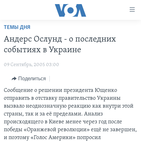
Линки
доступности
Перейти
ТЕМЫ ДНЯ
на
ГЛАВНОЕ
Андерс Ослунд - о последних
основной
ПРОГРАММЫ
контент
событиях в Украине
ПРОЕКТЫ
Перейти
АМЕРИКА
к
09 Сентябрь, 2005 03:00
ЭКСПЕРТИЗА
НОВОСТИ ЗА МИНУТУ
УЧИМ АНГЛИЙСКИЙ
основной
Поделиться
ИНТЕРВЬЮ
ИТОГИ
НАША АМЕРИКАНСКАЯ ИСТОРИЯ
навигации
Перейти
ФАКТЫ ПРОТИВ ФЕЙКОВ
Сообщение о решении президента Ющенко
ПОЧЕМУ ЭТО ВАЖНО?
А КАК В АМЕРИКЕ?
в
отправить в отставку правительство Украины
ЗА СВОБОДУ ПРЕССЫ
ДИСКУССИЯ VOA
АРТЕФАКТЫ
поиск
вызвало неоднозначную реакцию как внутри этой
УЧИМ АНГЛИЙСКИЙ
ДЕТАЛИ
АМЕРИКАНСКИЕ ГОРОДКИ
страны, так и за её пределами. Анализ
происходящего в Киеве менее через год после
ВИДЕО
НЬЮ-ЙОРК NEW YORK
ТЕСТЫ
победы «Оранжевой революции» ещё не завершен,
ПОДПИСКА НА НОВОСТИ
АМЕРИКА. БОЛЬШОЕ ПУТЕШЕСТВИЕ
и поэтому «Голос Америки» попросил