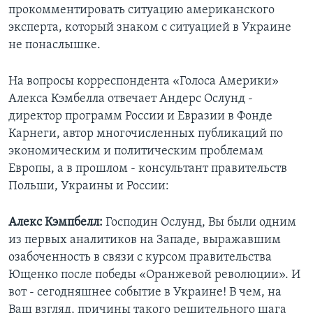
прокомментировать ситуацию американского
Learning English
эксперта, который знаком с ситуацией в Украине
не понаслышке.
СОЦИАЛЬНЫЕ СЕТИ
На вопросы корреспондента «Голоса Америки»
Алекса Кэмбелла отвечает Андерс Ослунд -
директор программ России и Евразии в Фонде
Языки
Карнеги, автор многочисленных публикаций по
экономическим и политическим проблемам
Европы, а в прошлом - консультант правительств
Польши, Украины и России:
Алекс Кэмпбелл:
Господин Ослунд, Вы были одним
из первых аналитиков на Западе, выражавшим
озабоченность в связи с курсом правительства
Ющенко после победы «Оранжевой революции». И
вот - сегодняшнее событие в Украине! В чем, на
Ваш взгляд, причины такого решительного шага