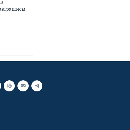
да
завтрашнем