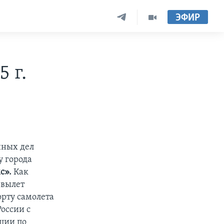
ЭФИР
 г.
нных дел
у города
с».
Как
 вылет
орту самолета
оссии с
ции по