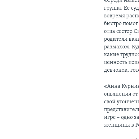
«Среди нашей
группа. Ее су
вовремя расп
быстро помог
отца сестер 
родители вкл
размахом. Ку
какие трудно
ценность поп
девчонок, го
«Анна Курник
опьянения от
свой утончен
представител
игре – одно 
женщины в Р