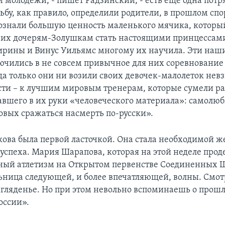
 молодежи, - пишет Радзинский, - есть еще одна пот
дьбу, как правило, определили родители, в прошлом сп
ознали большую ценность маленького мячика, которы
 их дочерям-Золушкам стать настоящими принцессам
Сирины и Винус Уильямс многому их научила. Эти наш
ючились в не совсем привычное для них соревнование
да только они ни возили своих девочек-малолеток нев
сти – к лучшим мировым тренерам, которые сумели ра
авшего в их руки «человеческого материала»: самолю
товых сражаться насмерть по-русски».
ова была первой ласточкой. Она стала необходимой ж
 успеха. Мария Шарапова, которая на этой неделе про
ный атлетизм на Открытом первенстве Соединенных Ш
ьница следующей, и более впечатляющей, волны. Смотр
загляденье. Но при этом невольно вспоминаешь о прошл
оссии».