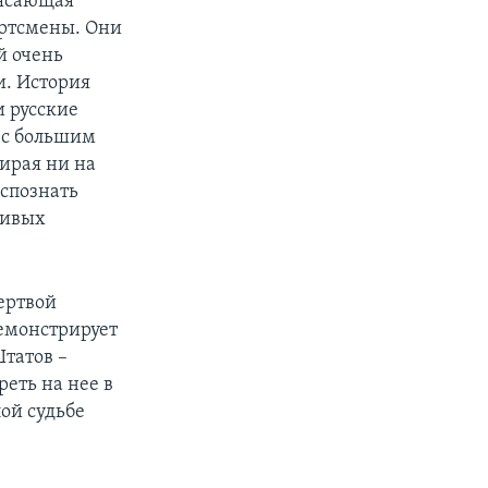
рясающая
ортсмены. Они
й очень
и. История
и русские
 с большим
зирая ни на
спознать
бивых
ертвой
демонстрирует
татов –
еть на нее в
ой судьбе