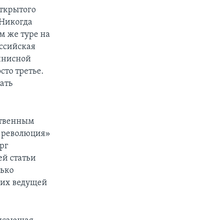
ткрытого
 Никогда
м же туре на
ссийская
ннисной
сто третье.
ать
ственным
я революция»
рг
ей статьи
лько
ших ведущей