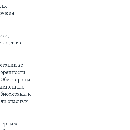
ены
оружия
са, -
в связи с
легации во
воренности
 Обе стороны
оединенные
 биоохраны и
тели опасных
 первым