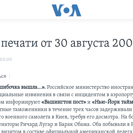
печати от 30 августа 2005
 03:00
ься
ошибочка вышла…».
Российское министерство иностра
циальные извинения в связи с инцидентом в аэропорт
том информируют
«Вашингтон пост»
и
«Нью-Йорк тайм
стные таможенники в течение трех часов задерживали
 военного самолета в Киев, требуя его досмотра. На б
енаторы Ричард Лугар и Барак Обама. Оба побывали в Р
визитом в составе официальной американской делега