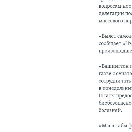
вопросам нер
делегации по
массового по
«Вылет самол
сообщает «Нь
произошедшей
«Вашингтон п
главе с сена
сотрудничать
в понедельни
Штаты предос
биобезопаснос
болезней.
«Масштабы фи