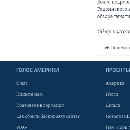
Более подроб
Радзинского 
обзоре печати
Обзор подгот
Поделит
ГОЛОС АМЕРИКИ
ПРОЕКТ
О нас
Америка
Пишите нам
Итоги
Правовая информация
Детали
Как обойти блокировку сайта?
Новости СШ
VOA+
Нью-Йорк 