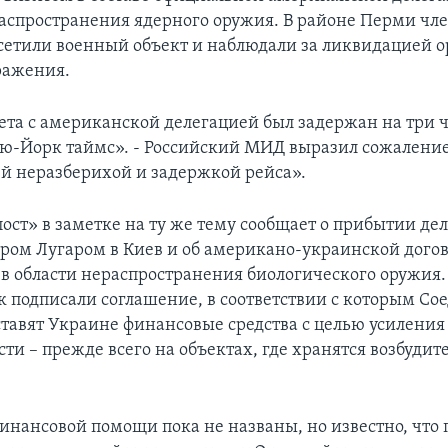
аспространения ядерного оружия. В районе Перми чл
сетили военный объект и наблюдали за ликвидацией 
ражения.
ета с американской делегацией был задержан на три ча
ю-Йорк таймс». - Российский МИД выразил сожаление 
 неразберихой и задержкой рейса».
ост» в заметке на ту же тему сообщает о прибытии де
тором Лугаром в Киев и об американо-украинской дого
 в области нераспространения биологического оружия.
к подписали соглашение, в соответствии с которым С
тавят Украине финансовые средства с целью усиления
ти – прежде всего на объектах, где хранятся возбуди
нансовой помощи пока не названы, но известно, что