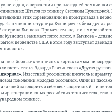
увшего дня, о поражении прошлогодней чемпионки о
оединенных Штатов по теннису Светланы Кузнецовой.
ительница этих соревнований не проигрывала в перво
д. Из нынешнего турнира Кузнецову выбила другая ро
Екатерина Бычкова. Примечательно, что в мировой те
 Кузнецова занимает пятое место, а Бычкова – девяно
ткрытом первенстве США в этом году выступает двенадц
еннисисток.
 на нью-йоркских теннисных кортах самым непосред
кликается статья Эдварда Радзинского «Другая русска
 джорнал».
Известный российский писатель и драмату
 новом поколении молодых россиянок. Один из пассаж
авившей заговорить о себе весь спортивный – и не то
 мир генерации юных российских теннисисток, став
ународном теннисе.