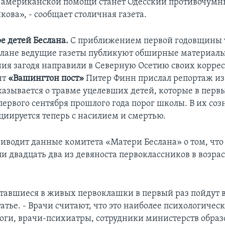
 американской помощи станет Одесский противочумн
ова», - сообщает столичная газета.
е детей Беслана.
С приближением первой годовщины 
слане ведущие газеты публикуют обширные материалы 
ия загодя направили в Северную Осетию своих корре
нт
«Вашингтон пост»
Питер Финн прислал репортаж из 
казывается о травме уцелевших детей, которые в перв
первого сентября прошлого года порог школы. В их соз
циируется теперь с насилием и смертью.
иводит данные комитета «Матери Беслана» о том, что
и двадцать два из девяноста первоклассников в возрас
ставшиеся в живых первоклашки в первый раз пойдут в
татье. - Врачи считают, что это наиболее психологиче
гоги, врачи-психиатры, сотрудники министерств обра