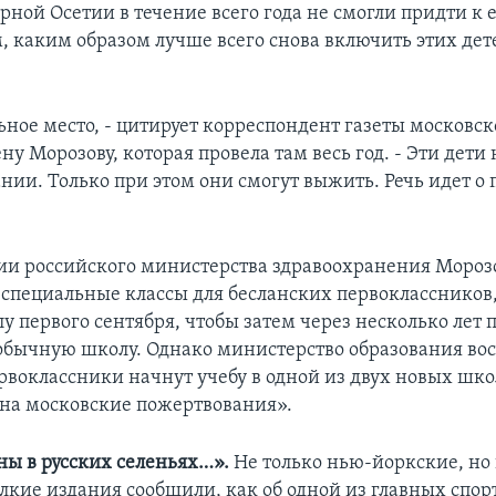
рной Осетии в течение всего года не смогли придти к
, каким образом лучше всего снова включить этих дет
ьное место, - цитирует корреспондент газеты московск
ну Морозову, которая провела там весь год. - Эти дети
нии. Только при этом они смогут выжить. Речь идет о
ии российского министерства здравоохранения Мороз
 специальные классы для бесланских первоклассников
у первого сентября, чтобы затем через несколько лет 
 обычную школу. Однако министерство образования во
рвоклассники начнут учебу в одной из двух новых шко
на московские пожертвования».
ы в русских селеньях…».
Не только нью-йоркские, но 
лкие издания сообщили, как об одной из главных спо