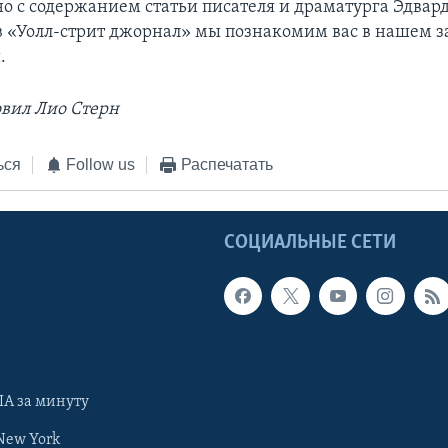
но с содержанием статьи писателя и драматурга Эдвар
в «Уолл-стрит джорнал» мы познакомим вас в нашем 
.
овил Лио Стерн
ься
Follow us
Распечатать
Ы
СОЦИАЛЬНЫЕ СЕТИ
А за минуту
New York