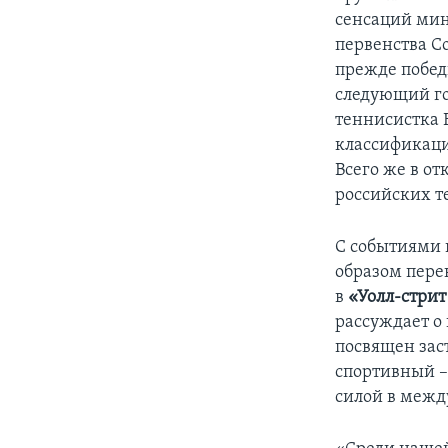
сенсаций мин
первенства С
прежде побед
следующий го
теннисистка 
классификации
Всего же в о
российских т
С событиями
образом пере
в
«Уолл-стрит
рассуждает о
посвящен заст
спортивный –
силой в межд