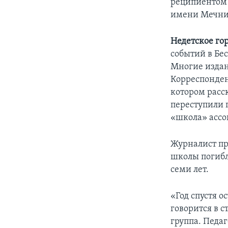
реципиентом
имени Мечник
Недетское гор
событий в Бе
Многие издан
Корреспонде
котором расс
переступили 
«школа» ассо
Журналист пр
школы погибл
семи лет.
«Год спустя о
говорится в с
группа. Педа