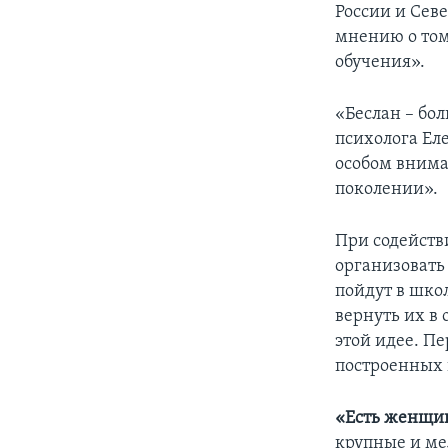
России и Севе
мнению о том
обучения».
«Беслан – бол
психолога Еле
особом внима
поколении».
При содейств
организовать
пойдут в школ
вернуть их в
этой идее. Пе
построенных 
«Есть женщин
крупные и ме