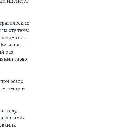
ый институт
трагических
на эту тему.
спондентов.
Беслана, в
ый раз
нании слово
 при осаде
те шести и
 школу, -
ски ранимая
зования