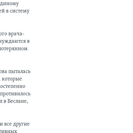
 единому
ей в систему
ого врача-
 нуждаются в
 потерянном
ова пыталась
, которые
постепенно
спротивилось
л в Беслане,
и все другие
ртивных