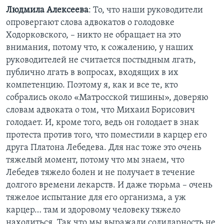
Людмила Алексеева
: То, что наши руководители
опровергают слова адвокатов о голодовке
Ходорковского, – никто не обращает на это
внимания, потому что, к сожалению, у наших
руководителей не считается постыдным лгать,
публично лгать в вопросах, входящих в их
компетенцию. Поэтому я, как и все те, кто
собрались около «Матросской тишины», доверяю
словам адвоката о том, что Михаил Борисович
голодает. И, кроме того, ведь он голодает в знак
протеста против того, что поместили в карцер его
друга Платона Лебедева. Для нас тоже это очень
тяжелый момент, потому что мы знаем, что
Лебедев тяжело болен и не получает в течение
долгого времени лекарств. И даже тюрьма – очень
тяжелое испытание для его организма, а уж
карцер… там и здоровому человеку тяжело
находиться. Так что мы выражали солидарность не