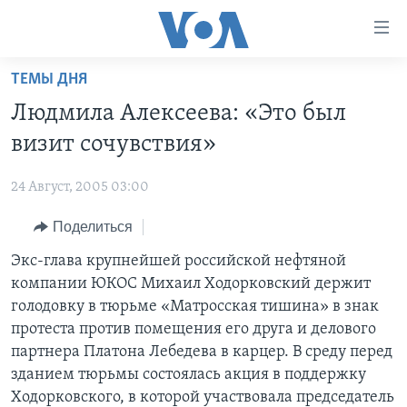
Линки
доступности
Перейти
ТЕМЫ ДНЯ
на
ГЛАВНОЕ
Людмила Алексеева: «Это был
основной
ПРОГРАММЫ
контент
визит сочувствия»
ПРОЕКТЫ
Перейти
АМЕРИКА
к
24 Август, 2005 03:00
ЭКСПЕРТИЗА
НОВОСТИ ЗА МИНУТУ
УЧИМ АНГЛИЙСКИЙ
основной
Поделиться
ИНТЕРВЬЮ
ИТОГИ
НАША АМЕРИКАНСКАЯ ИСТОРИЯ
навигации
Перейти
ФАКТЫ ПРОТИВ ФЕЙКОВ
Экс-глава крупнейшей российской нефтяной
ПОЧЕМУ ЭТО ВАЖНО?
А КАК В АМЕРИКЕ?
в
компании ЮКОС Михаил Ходорковский держит
ЗА СВОБОДУ ПРЕССЫ
ДИСКУССИЯ VOA
АРТЕФАКТЫ
поиск
голодовку в тюрьме «Матросская тишина» в знак
УЧИМ АНГЛИЙСКИЙ
ДЕТАЛИ
АМЕРИКАНСКИЕ ГОРОДКИ
протеста против помещения его друга и делового
партнера Платона Лебедева в карцер. В среду перед
ВИДЕО
НЬЮ-ЙОРК NEW YORK
ТЕСТЫ
зданием тюрьмы состоялась акция в поддержку
ПОДПИСКА НА НОВОСТИ
АМЕРИКА. БОЛЬШОЕ ПУТЕШЕСТВИЕ
Ходорковского, в которой участвовала председатель