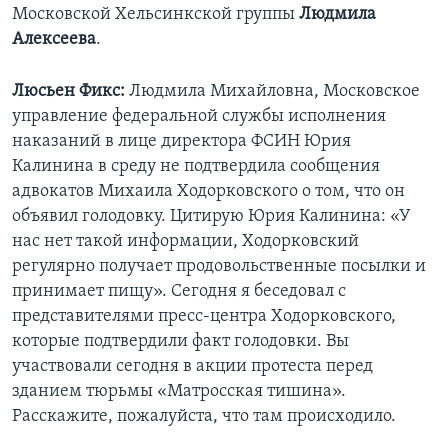
Московской Хельсинкской группы
Людмила
Learning English
Алексеева
.
СОЦИАЛЬНЫЕ СЕТИ
Люсьен Фикс:
Людмила Михайловна, Московское
управление федеральной службы исполнения
наказаний в лице директора ФСИН Юрия
Калинина в среду не подтвердила сообщения
Языки
адвокатов Михаила Ходорковского о том, что он
объявил голодовку. Цитирую Юрия Калинина: «У
нас нет такой информации, Ходорковский
регулярно получает продовольственные посылки и
принимает пищу». Сегодня я беседовал с
представителями пресс-центра Ходорковского,
которые подтвердили факт голодовки. Вы
участвовали сегодня в акции протеста перед
зданием тюрьмы «Матросская тишина».
Расскажите, пожалуйста, что там происходило.