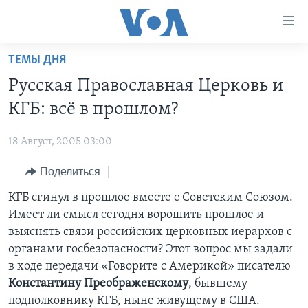
Линки
доступности
Перейти
ТЕМЫ ДНЯ
на
ГЛАВНОЕ
Русская Православная Церковь и
основной
ПРОГРАММЫ
контент
КГБ: всё в прошлом?
ПРОЕКТЫ
Перейти
АМЕРИКА
к
18 Август, 2005 03:00
ЭКСПЕРТИЗА
НОВОСТИ ЗА МИНУТУ
УЧИМ АНГЛИЙСКИЙ
основной
Поделиться
ИНТЕРВЬЮ
ИТОГИ
НАША АМЕРИКАНСКАЯ ИСТОРИЯ
навигации
Перейти
ФАКТЫ ПРОТИВ ФЕЙКОВ
КГБ сгинул в прошлое вместе с Советским Союзом.
ПОЧЕМУ ЭТО ВАЖНО?
А КАК В АМЕРИКЕ?
в
Имеет ли смысл сегодня ворошить прошлое и
ЗА СВОБОДУ ПРЕССЫ
ДИСКУССИЯ VOA
АРТЕФАКТЫ
поиск
выяснять связи российских церковных иерархов с
УЧИМ АНГЛИЙСКИЙ
ДЕТАЛИ
АМЕРИКАНСКИЕ ГОРОДКИ
органами госбезопасности? Этот вопрос мы задали
в ходе передачи «Говорите с Америкой» писателю
ВИДЕО
НЬЮ-ЙОРК NEW YORK
ТЕСТЫ
Константину Преображенскому
, бывшему
ПОДПИСКА НА НОВОСТИ
АМЕРИКА. БОЛЬШОЕ ПУТЕШЕСТВИЕ
подполковнику КГБ, ныне живущему в США.