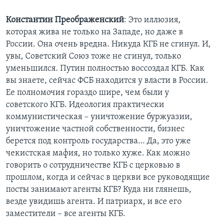
Learning English
Константин Преображенский
: Это иллюзия,
которая жива не только на Западе, но даже в
СОЦИАЛЬНЫЕ СЕТИ
России. Она очень вредна. Никуда КГБ не сгинул. И,
увы, Советский Союз тоже не сгинул, только
уменьшился. Путин полностью воссоздал КГБ. Как
вы знаете, сейчас ФСБ находится у власти в России.
Языки
Ее полномочия гораздо шире, чем были у
советского КГБ. Идеология практически
коммунистическая – уничтожение буржуазии,
уничтожение частной собственности, бизнес
берется под контроль государства… Да, это уже
чекистская мафия, но только хуже. Как можно
говорить о сотрудничестве КГБ с церковью в
прошлом, когда и сейчас в церкви все руководящие
посты занимают агенты КГБ? Куда ни глянешь,
везде увидишь агента. И патриарх, и все его
заместители – все агенты КГБ.