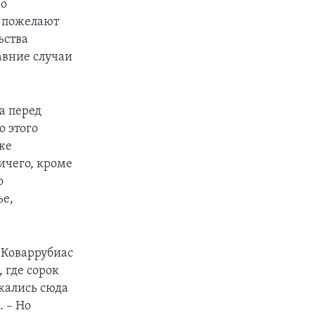
но
е пожелают
ьства
авние случаи
а перед
о этого
же
ничего, кроме
о
ье,
Коваррубиас
 где сорок
жались сюда
. – Но