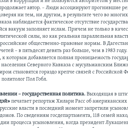
язли в коррупции и не пользуются авторитетом у местн
 продолжает автор. – Люди ассоциируют прогнившие р
оверяя ни тем, ни другим, в результате чего во многих
вказа наблюдается фактическое отсутствие государства
ся вакуум заполняет ислам. Причем не только в качес
литической силы, но как реальная параллельная власть
оссийские общественно-правовые нормы. В Дагестан
четей – в пятьдесят девять раз больше, чем в 1983 году
, к которым добавляется полная проницаемость госуд
и населения Северного Кавказа с мусульманским Бли
иром становятся гораздо крепче связей с Российской Ф
 политолог Пол Гобл.
овлении – государственная политика.
Выходящая в шта
дэй»
печатает репортаж Хилари Расс об американских
русские власти в последний момент запретили усынов
 домов. По сведениям госдепартамента, 118 семей нахо
адии процесса усыновления, когда президент Лукашенк