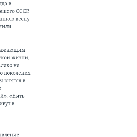
гда в
вшего СССР.
ешнюю весну
учили
тражающим
ской жизни, –
алеко не
го поколения
ы ютятся в
е
й». «Быть
ивут в
явление