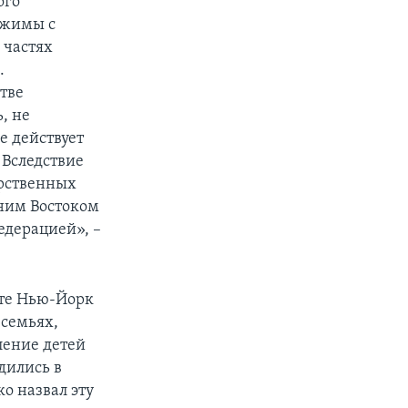
ого
ежимы с
 частях
.
тве
, не
е действует
. Вследствие
арственных
жним Востоком
едерацией», –
те Нью-Йорк
 семьях,
ление детей
дились в
о назвал эту