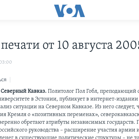
печати от 10 августа 2005
 03:00
ься
т Северный Кавказ.
Политолог Пол Гобл, преподающий с
ниверситете в Эстонии, публикует в интернет-издани
ализ ситуации на Северном Кавказе. Из него следует, 
ия Кремля о «позитивных переменах», северокавказс
веренно обретают атрибуты независимых государств.
ссийского руководства – расширение участия армии 
денег в существующие политические структуры – не то