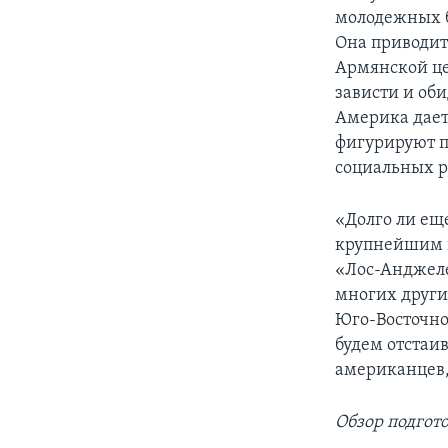
молодежных б
Она приводит
Армянской це
зависти и оби
Америка дает
фигурируют п
социальных р
«Долго ли еще
крупнейшим ц
«Лос-Анджеле
многих други
Юго-Восточно
будем отстаи
американцев,
Обзор подгот