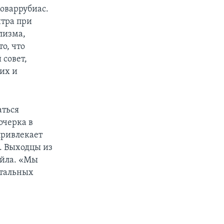
оваррубиас.
нтра при
лизма,
о, что
 совет,
их и
аться
очерка в
привлекает
. Выходцы из
ейла. «Мы
стальных