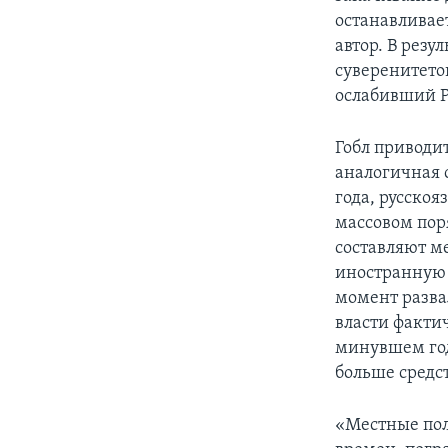
останавливает
автор. В рез
суверенитето
ослабивший Р
Гобл приводи
аналогичная 
года, русско
массовом пор
составляют м
иностранную 
момент разва
власти факти
минувшем год
больше средст
«Местные пол