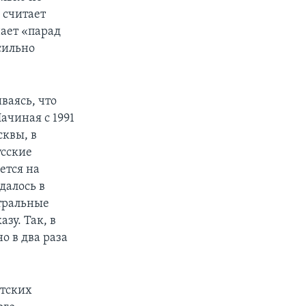
 считает
нает «парад
сильно
ваясь, что
ачиная с 1991
сквы, в
усские
ется на
далось в
тральные
зу. Так, в
о в два раза
етских