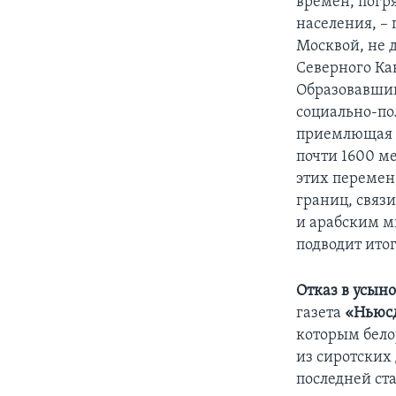
времен, погр
населения, –
Москвой, не д
Северного Ка
Образовавший
социально-по
приемлющая р
почти 1600 ме
этих перемен
границ, связ
и арабским м
подводит итог
Отказ в усын
газета
«Ньюс
которым бело
из сиротских
последней ст