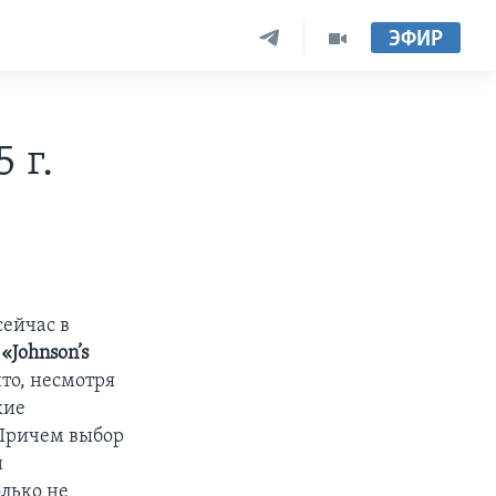
ЭФИР
 г.
ейчас в
и
«Johnson’s
что, несмотря
кие
 Причем выбор
и
лько не