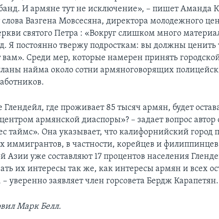
анд. И армяне тут не исключение», – пишет Аманда К
 слова Вазгена Мовсесяна, директора молодежного це
ркви святого Петра : «Вокруг слишком много материа
д. Я постоянно твержу подросткам: вы должны ценить т
 вам». Среди мер, которые намерен принять городской
ланы найма около сотни армяноговорящих полицейск
аботников.
 Глендейл, где проживает 85 тысяч армян, будет остав
ентром армянской диаспоры»? – задает вопрос автор 
с таймс». Она указывает, что калифорнийский город 
х иммигрантов, в частности, корейцев и филиппинцев
й Азии уже составляют 17 процентов населения Гленд
вать их интересы так же, как интересы армян и всех о
 – уверенно заявляет член горсовета Бердж Карапетян.
овил Марк Белл.