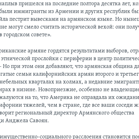
аплыв пришелся на последние полтора десятка лет, ко
были иммигранты из Армении и других республик бы
йла пестрит вывесками на армянском языке. Но нын
не могут смело считать исторической вехой: они пол
в городском совете».
иканские армяне гордятся результатами выборов, о
этнической прослойки с периферии в центр политиче
– Но при этом они добавляют, что армянская община д
огатые семьи калифорнийских армян второго и третье
небельных кварталах на холмах, а недавние эмигрант
ирах в низине. Новоприезжие, особенно не владеющи
жалуются на то, что Америка не оправдала их ожидани
ифорнии тяжелей, чем в стране, где все ваши соседи ж
оворит региональный директор Армянского общества
и Анджела Савоян.
 имущественно-социального расслоения становится по