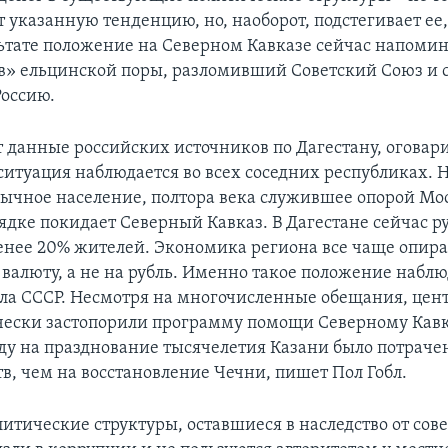
 указанную тенденцию, но, наоборот, подстегивает ее,
ультате положение на Северном Кавказе сейчас напоми
в» ельцинской поры, разломивший Советский Союз и 
оссию.
т данные российских источников по Дагестану, оговари
ситуация наблюдается во всех соседних республиках. Н
язычное население, полтора века служившее опорой Мо
ядке покидает Северный Кавказ. В Дагестане сейчас р
енее 20% жителей. Экономика региона все чаще опира
валюту, а не на рубль. Именно такое положение наблю
ла СССР. Несмотря на многочисленные обещания, цен
чески застопорили программу помощи Северному Кавка
у на празднование тысячелетия Казани было потрачен
в, чем на восстановление Чечни, пишет Пол Гобл.
итические структуры, оставшиеся в наследство от сов