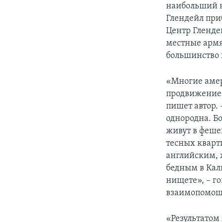
наибольший н
Глендейл при
Центр Гленде
местные армя
большинство 
«Многие амер
продвижение 
пишет автор. 
однородна. Б
живут в феше
тесных кварт
английским, 
бедным в Кал
нищете», – г
взаимопомощ
«Результатом