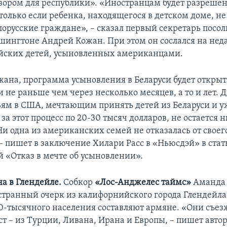
зором для республики». «Иностранцам будет разреше
только если ребенка, находящегося в детском доме, н
лорусские граждане», – сказал первый секретарь посол
ашингтоне Андрей Кожан. При этом он сослался на нед
йских детей, усыновленных американцами.
жана, программа усыновления в Беларуси будет открыт
не раньше чем через несколько месяцев, а то и лет. Д
ям в США, мечтающим принять детей из Беларуси и у
а этот процесс по 20-30 тысяч долларов, не остается 
и одна из американских семей не отказалась от своег
– пишет в заключение Хилари Расс в «Ньюсдэй» в стат
й «Отказ в мечте об усыновлении».
а в Глендейле.
Собкор
«Лос-Анджелес таймс»
Аманда 
странный очерк из калифорнийского города Глендейла,
0-тысячного населения составляют армяне. «Они съез
т – из Турции, Ливана, Ирана и Европы, – пишет автор