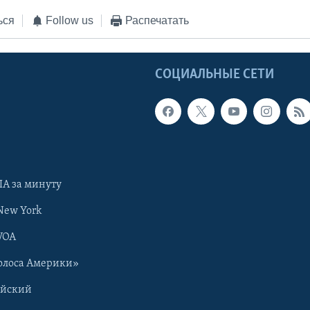
ься
Follow us
Распечатать
Ы
СОЦИАЛЬНЫЕ СЕТИ
А за минуту
New York
VOA
олоса Америки»
ийский