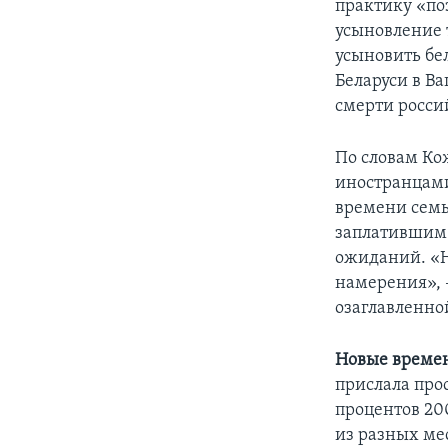
практику «по
усыновление 
усыновить бе
Беларуси в В
смерти росси
По словам Ко
иностранцами 
времени семь
заплатившим з
ожиданий. «Н
намерения», 
озаглавленно
Новые времен
прислала про
процентов 20
из разных мес