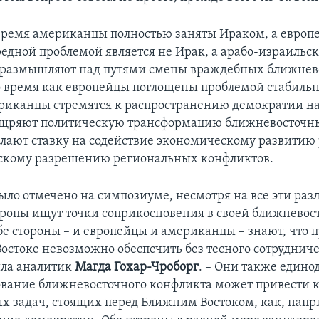
время американцы полностью заняты Ираком, а европ
редной проблемой является не Ирак, а арабо-израильс
размышляют над путями смены враждебных ближнев
о время как европейцы поглощены проблемой стабиль
риканцы стремятся к распространению демократии н
ощряют политическую трансформацию ближневосточны
лают ставку на содействие экономическому развитию 
скому разрешению региональных конфликтов.
было отмечено на симпозиуме, несмотря на все эти раз
ропы ищут точки соприкосновения в своей ближневос
бе стороны – и европейцы и американцы – знают, что
остоке невозможно обеспечить без тесного сотруднич
ила аналитик
Магда Гохар-Чроборг
. – Они также едино
ование ближневосточного конфликта может привести
х задач, стоящих перед Ближним Востоком, как, напр