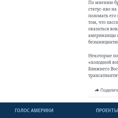
По мнению б
статус-кво н
поломать его 
том, что пас
оказаться во
американцы с
безынициатив
Некоторые по
«холодной во
Ближнего Вос
трансатланти
Поделит
ГОЛОС АМЕРИКИ
ПРОЕКТ