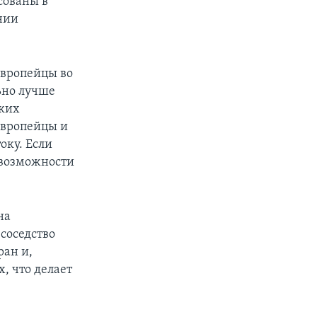
сованы в
нии
европейцы во
ьно лучше
ьких
европейцы и
оку. Если
 возможности
на
соседство
ран и,
, что делает