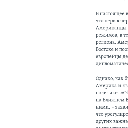
В настоящее 
что первооче
Американцы 
режимов, в т
региона. Аме
Востоке и по
европейцы де
дипломатиче
Однако, как 
Америка и Ев
политике. «О
на Ближнем В
ними, – заяв
что урегулир
других важны