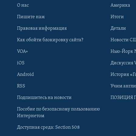
О нас
Америка
Пишите нам
Итоги
Правовая информация
Детали
Как обойти блокировку сайта?
Новости СШ
VOA+
Нью-Йорк 
iOS
Дискуссия 
Android
История «Г
RSS
Учим англ
Learning English
Подпишитесь на новости
ПОЗИЦИЯ 
Пособие по безопасному пользованию
СОЦИАЛЬНЫЕ СЕТИ
Интернетом
Доступная среда: Section 508