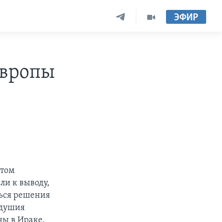
ЭФИР
Европы
етом
шли к выводу,
ться решения
одушия
ны в Ираке.