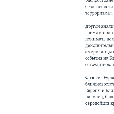
распростране
безопасности
терроризма».
Другой анал
время второг
понимать пол
действительн
американцы с
события на Б
сотрудничест
Фрэнсис Бурв
ближневосточ
Европы и Бли
наконец, бол
европейцев к