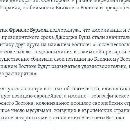
ние демократии. Обе стороны в равной мере заинтере
 Израиля, стабильности Ближнего Востока и прекраще
итик
Фрэнсис Бурвелл
подчеркнула, что американцы и 
о президентского срока Джорджа Буша стали значител
итику друг друга на Ближнем Востоке: «После нескол
о тяжелых лет недопонимания и взаимной притирки 
ущественно сблизили свои позиции по Ближнему Вост
лижнем Востоке будут развиваться удовлетворительно,
ва расширятся».
елл указала на три важных обстоятельства, влияющих 
ную позицию европейцев, а именно – географическое 
жнего Востока, колониальное прошлое европейских ст
ьшое число мусульман, живущих в европейских странах
райне осторожными в отношении Ближнего Востока.