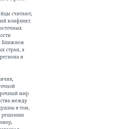
ейцы считают,
кий конфликт.
осточных
ности
а Ближнем
х стран, а
региона и
личия,
точной
 прочный мир
ества между
душны в том,
 к решению
имер,