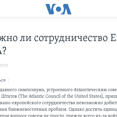
жно ли сотрудничество 
А?
03:00
ься
давнего симпозиума, устроенного Атлантическим сов
татов (The Atlantic Council of the United States), при
икано-европейского сотрудничества невозможно доби
ых ближневосточных проблем. Однако достичь един
том вопросе совсем не просто, прежде всего из-за вой