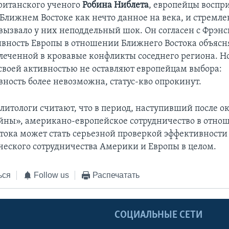
ританского ученого
Робина Ниблета
, европейцы восп
а Ближнем Востоке как нечто данное на века, и стрем
вызвало у них неподдельный шок. Он согласен с Фрэнс
сивность Европы в отношении Ближнего Востока объясн
влеченной в кровавые конфликты соседнего региона. Н
воей активностью не оставляют европейцам выбора:
ность более невозможна, статус-кво опрокинут.
литологи считают, что в период, наступивший после о
йны», американо-европейское сотрудничество в отно
тока может стать серьезной проверкой эффективности
ческого сотрудничества Америки и Европы в целом.
ься
Follow us
Распечатать
Ы
СОЦИАЛЬНЫЕ СЕТИ