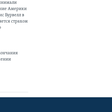
ринимали
ление Америки
ис Бурвелл в
яется страхом
о
кончания
шении