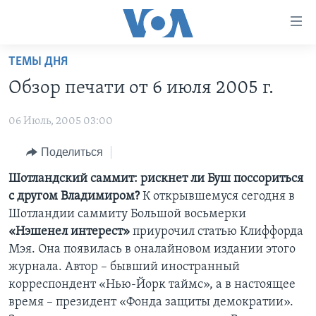
Линки
доступности
Перейти
ТЕМЫ ДНЯ
на
ГЛАВНОЕ
Обзор печати от 6 июля 2005 г.
основной
ПРОГРАММЫ
контент
06 Июль, 2005 03:00
ПРОЕКТЫ
Перейти
АМЕРИКА
к
ЭКСПЕРТИЗА
Поделиться
НОВОСТИ ЗА МИНУТУ
УЧИМ АНГЛИЙСКИЙ
основной
ИНТЕРВЬЮ
ИТОГИ
НАША АМЕРИКАНСКАЯ ИСТОРИЯ
Шотландский саммит: рискнет ли Буш поссориться
навигации
с другом Владимиром?
К открывшемуся сегодня в
Перейти
ФАКТЫ ПРОТИВ ФЕЙКОВ
ПОЧЕМУ ЭТО ВАЖНО?
А КАК В АМЕРИКЕ?
Шотландии саммиту Большой восьмерки
в
ЗА СВОБОДУ ПРЕССЫ
ДИСКУССИЯ VOA
АРТЕФАКТЫ
«Нэшенел интерест»
приурочил статью Клиффорда
поиск
Мэя. Она появилась в оналайновом издании этого
УЧИМ АНГЛИЙСКИЙ
ДЕТАЛИ
АМЕРИКАНСКИЕ ГОРОДКИ
журнала. Автор – бывший иностранный
ВИДЕО
НЬЮ-ЙОРК NEW YORK
ТЕСТЫ
корреспондент «Нью-Йорк таймс», а в настоящее
время – президент «Фонда защиты демократии».
ПОДПИСКА НА НОВОСТИ
АМЕРИКА. БОЛЬШОЕ ПУТЕШЕСТВИЕ