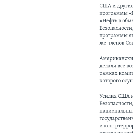
США и другие
программы «Н
«Нефть в обм
Безопасности
программы яв
же членов Со
Американские
делали все в
рамках комит
которого осу
Усилия США н
Безопасности
национальные
государствен
и контртерр