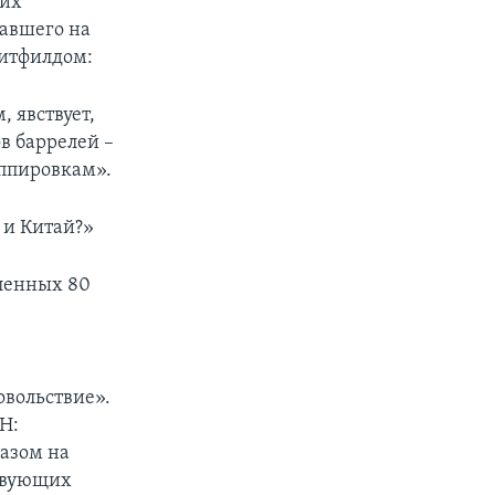
оих
чавшего на
Уитфилдом:
 явствует,
в баррелей –
ппировкам».
 и Китай?»
еленных 80
вольствие».
Н:
азом на
ствующих