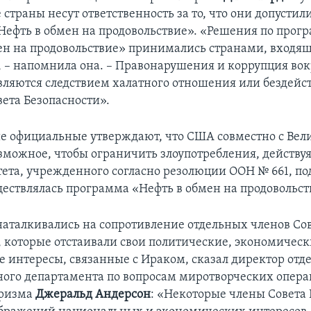
 страны несут ответственность за то, что они допусти
ефть в обмен на продовольствие». «Решения по прог
ен на продовольствие» принимались странами, входя
, – напомнила она. – Правонарушения и коррупция во
ляются следствием халатного отношения или бездейс
вета Безопасности».
 официальные утверждают, что США совместно с Вел
озможное, чтобы ограничить злоупотребления, действуя
ета, учрежденного согласно резолюции ООН № 661, по
ществлялась программа «Нефть в обмен на продовольст
аталкивались на сопротивление отдельных членов Со
, которые отстаивали свои политические, экономическ
 интересы, связанные с Ираком, сказал директор отд
ного департамента по вопросам миротворческих опера
оризма
Джеральд Андерсон
: «Некоторые члены Совета 