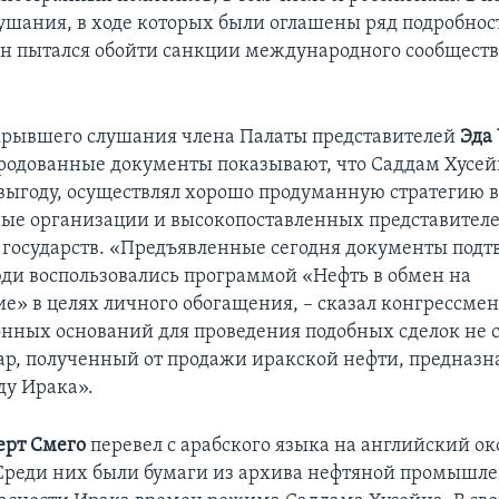
лушания, в ходе которых были оглашены ряд подробност
н пытался обойти санкции международного сообществ
крывшего слушания члена Палаты представителей
Эда
родованные документы показывают, что Саддам Хусейн
выгоду, осуществлял хорошо продуманную стратегию 
е организации и высокопоставленных представител
государств. «Предъявленные сегодня документы подт
ди воспользовались программой «Нефть в обмен на
ие» в целях личного обогащения, – сказал конгрессмен
нных оснований для проведения подобных сделок не с
р, полученный от продажи иракской нефти, предназн
у Ирака».
ерт Смего
перевел с арабского языка на английский ок
Среди них были бумаги из архива нефтяной промышле