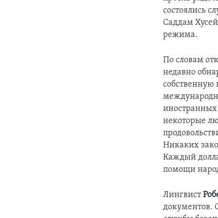
состоялись с
Саддам Хусей
режима.
По словам от
недавно обна
собственную 
международны
иностранных 
некоторые лю
продовольств
Никаких зако
Каждый долла
помощи народ
Лингвист
Роб
документов. 