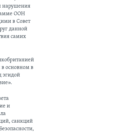
ли нарушения
рамме ООН
щими в Совет
круг данной
твия самих
икобританией
 в основном в
д эгидой
вие».
вета
ие и
ела
ций, санкций
Безопасности,