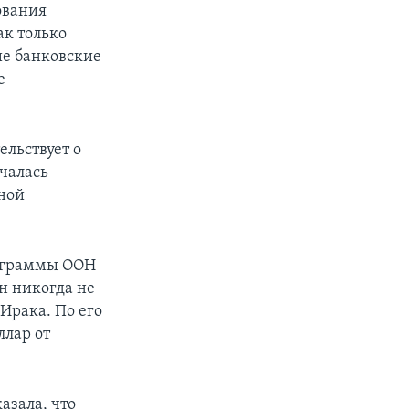
ования
ак только
ие банковские
е
льствует о
ачалась
ной
рограммы ООН
н никогда не
Ирака. По его
ллар от
азала, что