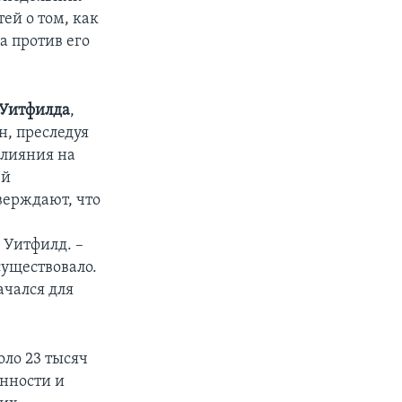
ей о том, как
а против его
 Уитфилда
,
, преследуя
влияния на
ей
верждают, что
 Уитфилд. –
уществовало.
ачался для
оло 23 тысяч
нности и