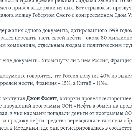
асности Ирака времен режима Саддама Хусейна. В св
мего привел выдержки из них. Вот отрывок из прозву
алога между Робертом Смего с конгрессменом Эдом 
держания одного документа, датированного 1998 годом,
рался передать часть своей нефти – около 80 миллионо
ым компаниям, отдельным людям и политическим гру
т еще документ… Упомянуты ли в нем Россия, Франция
в документе говорится, что Россия получит 40% из выд
релей нефти, Франция – 15%, а Китай – 11%».
х выступил
Джон Фосетт
, который провел всестороннее
е нарушений программы ООН «Нефть в обмен на продо
азал, в чьи карманы попадали деньги от программы ОО
за продажу нефти средства переводились главным обр
чета в Иордании, где они регистрировались в соответ