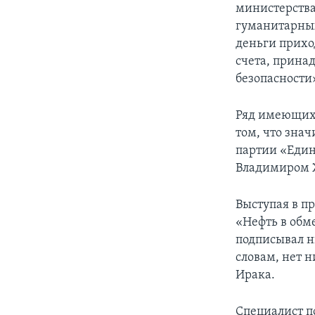
министерства
гуманитарных
деньги прихо
счета, прина
безопасности
Ряд имеющихс
том, что зна
партии «Един
Владимиром 
Выступая в п
«Нефть в обм
подписывал ни
словам, нет н
Ирака.
Специалист п