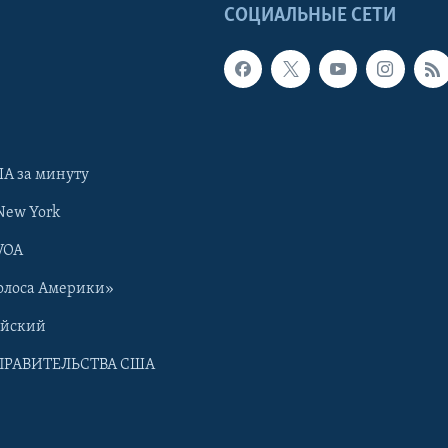
Ы
СОЦИАЛЬНЫЕ СЕТИ
А за минуту
New York
VOA
олоса Америки»
ийский
ПРАВИТЕЛЬСТВА США