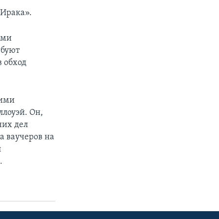
 Ирака».
ыми
ебуют
в обход
кими
лоуэй. Он,
них дел
а ваучеров на
л
.