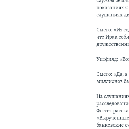
службы безоп
показаниях С
слушаниях ди
Смего: «Из со
что Ирак соби
дружественн
Уитфилд: «Во
Смего: «Да, 
миллионов бар
На слушания
расследовани
Фоссет расск
«Вырученные 
банковские с