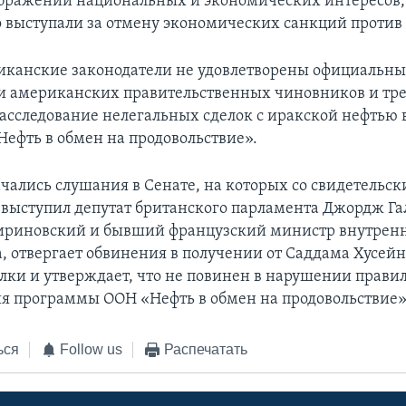
ображений национальных и экономических интересов,
 выступали за отмену экономических санкций против
иканские законодатели не удовлетворены официальн
 американских правительственных чиновников и тр
асследование нелегальных сделок с иракской нефтью 
ефть в обмен на продовольствие».
ачались слушания в Сенате, на которых со свидетельс
выступил депутат британского парламента Джордж Гал
ириновский и бывший французский министр внутрен
, отвергает обвинения в получении от Саддама Хусейн
лки и утверждает, что не повинен в нарушении прави
я программы ООН «Нефть в обмен на продовольствие»
ься
Follow us
Распечатать