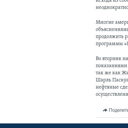
исходя из со
неоднократно
Многие амер
объяснениями
продолжить р
программы «Н
Во вторник н
показаниями 
так же как Ж
Шарль Паскуа
нефтяные сде
осуществлени
Поделит