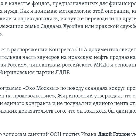
х в качестве фондов, предназначенных для финансир
 нужд. Как я понимаю методологию этой операции, к
дили и оприходовались, их тут же переводили на друг
длежащие семье Саддама Хусейна или иракской служб
».
я в распоряжении Конгресса США документов свидете
чительная часть ваучеров на иракскую нефть предназн
ая Россия», чиновникам российского МИДа и основан
Жириновским партии ЛДПР.
рограмме «Эхо Москвы» по поводу скандала вокруг п
ен на продовольствие», Жириновский утверждал, что о
 единого контракта и не получал ни единого цента от 
икаких доказательств того, что он взял хотя бы один до
о вопросам санкций ООН против Ирака
Джой Гордон
ук