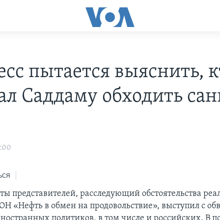
есс пытается выяснить, к
ал Саддаму обходить са
3:00
ься
ты представителей, расследующий обстоятельства реа
Н «Нефть в обмен на продовольствие», выступил с о
иностранных политиков, в том числе и российских. В 