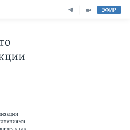
ЭФИР
то
нкции
лизации
бвинениями
понедельник