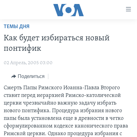
Линки
доступности
Перейти
ТЕМЫ ДНЯ
на
ГЛАВНОЕ
Как будет избираться новый
основной
ПРОГРАММЫ
контент
понтифик
ПРОЕКТЫ
Перейти
АМЕРИКА
к
02 Апрель, 2005 03:00
ЭКСПЕРТИЗА
НОВОСТИ ЗА МИНУТУ
УЧИМ АНГЛИЙСКИЙ
основной
Поделиться
ИНТЕРВЬЮ
ИТОГИ
НАША АМЕРИКАНСКАЯ ИСТОРИЯ
навигации
Перейти
ФАКТЫ ПРОТИВ ФЕЙКОВ
Смерть Папы Римского Иоанна-Павла Второго
ПОЧЕМУ ЭТО ВАЖНО?
А КАК В АМЕРИКЕ?
в
ставит перед иерархией Римско-католической
ЗА СВОБОДУ ПРЕССЫ
ДИСКУССИЯ VOA
АРТЕФАКТЫ
поиск
церкви чрезвычайно важную задачу избрать
УЧИМ АНГЛИЙСКИЙ
ДЕТАЛИ
АМЕРИКАНСКИЕ ГОРОДКИ
нового понтифика. Процедура избрания нового
папы была установлена еще в древности в четко
ВИДЕО
НЬЮ-ЙОРК NEW YORK
ТЕСТЫ
сформулированном кодексе канонического права
ПОДПИСКА НА НОВОСТИ
АМЕРИКА. БОЛЬШОЕ ПУТЕШЕСТВИЕ
Римской церкви. Однако процедура избрания с