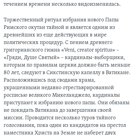
течением времени несколько видоизменилась.
Learning English
Торжественный ритуал избрания нового Папы
СОЦИАЛЬНЫЕ СЕТИ
Римского окутан тайной и является одним из
древнейших из еще действующих в мире
политических процедур. С пением древнего
григорианского гимна «Veni, creator spiritus» –
Языки
«Гряди, Душе Святый» – кардиналы-выборщики,
которым по правилам церкви должно быть меньше
80 лет, следуют в Сикстинскую капеллу в Ватикане.
Расположившись под сводами храма,
украшенными недавно отреставрированной
росписью великого Микеланджело, кардиналы
приступают к избранию нового папы. Они обязаны
не покидать Ватикана до завершения своей
миссии. Проводится несколько туров тайного
голосования, пока один из кандидатов на престол
наместника Христа на Земле не наберет двух