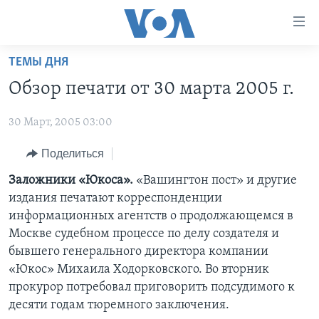
Линки
доступности
Перейти
ТЕМЫ ДНЯ
на
ГЛАВНОЕ
Обзор печати от 30 марта 2005 г.
основной
ПРОГРАММЫ
контент
30 Март, 2005 03:00
ПРОЕКТЫ
Перейти
АМЕРИКА
к
ЭКСПЕРТИЗА
Поделиться
НОВОСТИ ЗА МИНУТУ
УЧИМ АНГЛИЙСКИЙ
основной
ИНТЕРВЬЮ
ИТОГИ
НАША АМЕРИКАНСКАЯ ИСТОРИЯ
Заложники «Юкоса».
«Вашингтон пост» и другие
навигации
издания печатают корреспонденции
Перейти
ФАКТЫ ПРОТИВ ФЕЙКОВ
ПОЧЕМУ ЭТО ВАЖНО?
А КАК В АМЕРИКЕ?
информационных агентств о продолжающемся в
в
ЗА СВОБОДУ ПРЕССЫ
ДИСКУССИЯ VOA
АРТЕФАКТЫ
Москве судебном процессе по делу создателя и
поиск
бывшего генерального директора компании
УЧИМ АНГЛИЙСКИЙ
ДЕТАЛИ
АМЕРИКАНСКИЕ ГОРОДКИ
«Юкос» Михаила Ходорковского. Во вторник
ВИДЕО
НЬЮ-ЙОРК NEW YORK
ТЕСТЫ
прокурор потребовал приговорить подсудимого к
десяти годам тюремного заключения.
ПОДПИСКА НА НОВОСТИ
АМЕРИКА. БОЛЬШОЕ ПУТЕШЕСТВИЕ