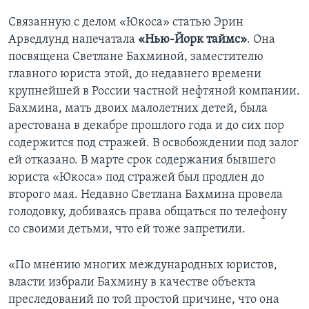
Связанную с делом «Юкоса» статью Эрин
Learning English
Арведлунд напечатала
«Нью-Йорк таймс»
. Она
посвящена Светлане Бахминой, заместителю
СОЦИАЛЬНЫЕ СЕТИ
главного юриста этой, до недавнего времени
крупнейшей в России частной нефтяной компании.
Бахмина, мать двоих малолетних детей, была
арестована в декабре прошлого года и до сих пор
Языки
содержится под стражей. В освобождении под залог
ей отказано. В марте срок содержания бывшего
юриста «Юкоса» под стражей был продлен до
второго мая. Недавно Светлана Бахмина провела
голодовку, добиваясь права общаться по телефону
со своими детьми, что ей тоже запретили.
«По мнению многих международных юристов,
власти избрали Бахмину в качестве объекта
преследований по той простой причине, что она