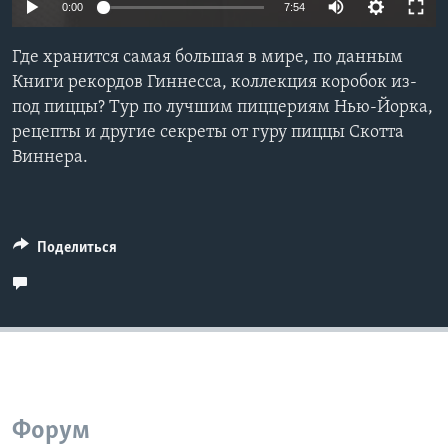
Auto
0:00
7:54
Learning English
240p
Где хранится самая большая в мире, по данным
360p
Книги рекордов Гиннеcса, коллекция коробок из-
СОЦИАЛЬНЫЕ СЕТИ
под пиццы? Тур по лучшим пиццериям Нью-Йорка,
480p
Auto
240p
360p
480p
рецепты и другие секреты от гуру пиццы Скотта
720p
Виннера.
720p
1080p
1080p
Языки
Поделиться
Форум